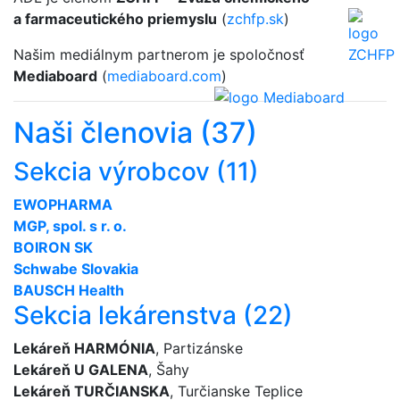
a farmaceutického priemyslu
(
zchfp.sk
)
Našim mediálnym partnerom je spoločnosť
Mediaboard
(
mediaboard.com
)
Naši členovia (37)
Sekcia výrobcov (11)
EWOPHARMA
MGP, spol. s r. o.
BOIRON SK
Schwabe Slovakia
BAUSCH Health
Sekcia lekárenstva (22)
Lekáreň HARMÓNIA
, Partizánske
Lekáreň U GALENA
, Šahy
Lekáreň TURČIANSKA
, Turčianske Teplice