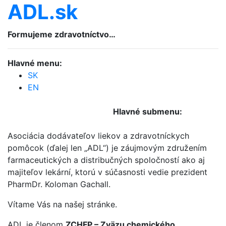
ADL.sk
Formujeme zdravotníctvo…
Hlavné menu:
SK
EN
Hlavné submenu:
Asociácia dodávateľov liekov a zdravotníckych
pomôcok (ďalej len „ADL“) je záujmovým združením
farmaceutických a distribučných spoločností ako aj
majiteľov lekární, ktorú v súčasnosti vedie prezident
PharmDr. Koloman Gachall.
Vítame Vás na našej stránke.
ADL je členom
ZCHFP – Zväzu chemického