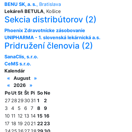
BENU SK, a. s.
, Bratislava
Lekáreň BETULA
, Košice
Sekcia distribútorov (2)
Phoenix Zdravotnícke zásobovanie
UNIPHARMA - 1. slovenská lekárnická a.s.
Pridružení členovia (2)
SanaClis, s.r.o.
CeMS s.r.o.
Kalendár
«
August
»
«
2026
»
Po
Ut
St
Št
Pi
So
Ne
27
28
29
30
31
1
2
3
4
5
6
7
8
9
10
11
12
13
14
15
16
17
18
19
20
21
22
23
24
25
26
27
28
29
30