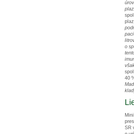
úrov
plaz
spol
pla
podm
paci
litr
o sp
tent
imun
však
spol
40 
Maďa
klad
Li
Mini
pres
SR v
o ur