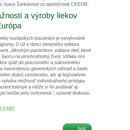
gr. Ivana Šarkanová zo spoločnosti CEEOR.
žnosti a výroby liekov
Európa
treby európskych pacientov je nevyhnutné
ogramy, či už v rámci verejného sektora
erti.
„Mnohým pacientom, vrátane detí, ktoré
 šancu na plnohodnotný život. Vďaka nim
odkov späť do pracovného a súkromného
 na neexistenciu generických náhrad a často
nielen dobrú cenotvorbu, ale aj legislatívne
o vytvára možnosť individuálneho prístupu
ient toleruje a môže si ho podávať aj
i liečbe jeho ochorenia.“
, uzavrel diskusiu
3,9 MB)
Späť