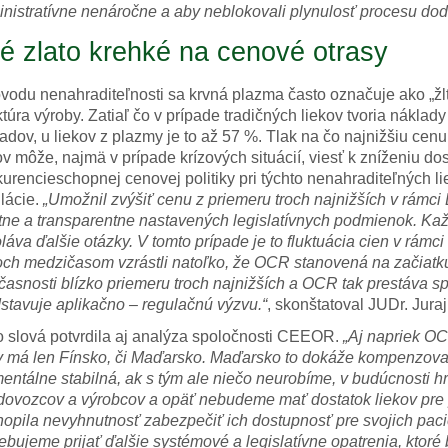
nistratívne nenáročne a aby neblokovali plynulosť procesu dod
té zlato krehké na cenové otrasy
vodu nenahraditeľnosti sa krvná plazma často označuje ako „žl
ktúra výroby. Zatiaľ čo v prípade tradičných liekov tvoria nákla
adov, u liekov z plazmy je to až 57 %. Tlak na čo najnižšiu cen
ov môže, najmä v prípade krízových situácií, viesť k zníženiu do
urencieschopnej cenovej politiky pri týchto nenahraditeľných li
lácie.
„Umožnil zvýšiť cenu z priemeru troch najnižších v rámci
ktne a transparentne nastavených legislatívnych podmienok. Kaž
láva ďalšie otázky. V tomto prípade je to fluktuácia cien v rámc
och medzičasom vzrástli natoľko, že OCR stanovená na začiatku 
časnosti blízko priemeru troch najnižších a OCR tak prestáva s
stavuje aplikačno – regulačnú výzvu.“
, skonštatoval JUDr. Jura
 slová potvrdila aj analýza spoločnosti CEEOR.
„Aj napriek O
 má len Fínsko, či Maďarsko. Maďarsko to dokáže kompenzovať
ntálne stabilná, ak s tým ale niečo neurobíme, v budúcnosti h
dovozcov a výrobcov a opäť nebudeme mať dostatok liekov pre 
opila nevyhnutnosť zabezpečiť ich dostupnosť pre svojich pacien
ebujeme prijať ďalšie systémové a legislatívne opatrenia, ktor