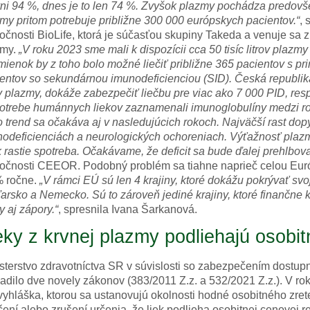
ni 94 %, dnes je to len 74 %. Zvyšok plazmy pochádza predovš
my pritom potrebuje približne 300 000 európskych pacientov.“
, 
očnosti BioLife, ktorá je súčasťou skupiny Takeda a venuje sa z
zmy.
„V roku 2023 sme mali k dispozícii cca 50 tisíc litrov pla
ienok by z toho bolo možné liečiť približne 365 pacientov s p
entov so sekundárnou imunodeficienciou (SID). Česká republika,
ov plazmy, dokáže zabezpečiť liečbu pre viac ako 7 000 PID, re
otrebe humánnych liekov zaznamenali imunoglobulíny medzi ro
o trend sa očakáva aj v nasledujúcich rokoch. Najväčší rast do
odeficienciách a neurologických ochoreniach. Výťažnosť plazmy
 rastie spotreba. Očakávame, že deficit sa bude ďalej prehlbova
očnosti CEEOR. Podobný problém sa tiahne naprieč celou Európ
% ročne.
„V rámci EÚ sú len 4 krajiny, ktoré dokážu pokrývať sv
rsko a Nemecko. Sú to zároveň jediné krajiny, ktoré finančne
y aj zápory.“
, spresnila Ivana Šarkanová.
eky z krvnej plazmy podliehajú osobit
sterstvo zdravotníctva SR v súvislosti so zabezpečením dostupn
adilo dve novely zákonov (383/2011 Z.z. a 532/2021 Z.z.). V r
yhláška, ktorou sa ustanovujú okolnosti hodné osobitného zre
čení alebo zrušení určenia, že liek podlieha osobitnej cenovej r