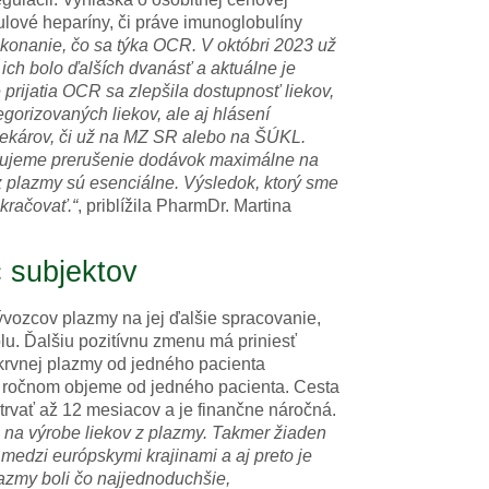
ulové heparíny, či práve imunoglobulíny
 konanie, čo sa týka OCR. V októbri 2023 už
ich bolo ďalších dvanásť a aktuálne je
rijatia OCR sa zlepšila dostupnosť liekov,
gorizovaných liekov, ale aj hlásení
a lekárov, či už na MZ SR alebo na ŠÚKL.
vidujeme prerušenie dodávok maximálne na
 z plazmy sú esenciálne. Výsledok, ktorý sme
okračovať.“
, priblížila PharmDr. Martina
 subjektov
ývozcov plazmy na jej ďalšie spracovanie,
u. Ďalšiu pozitívnu zmenu má priniesť
krvnej plazmy od jedného pacienta
ri ročnom objeme od jedného pacienta. Cesta
trvať až 12 mesiacov a je finančne náročná.
ú na výrobe liekov z plazmy. Takmer žiaden
medzi európskymi krajinami a aj preto je
azmy boli čo najjednoduchšie,