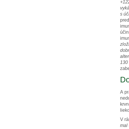
+122
vyká
s úč
pred
imun
účin
imun
zlož
dobr
alte
130 
zabe
Do
A pr
nedo
krvn
liek
V rá
mal 