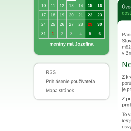
10
11
12
13
14
15
16
Úvo
dost
17
18
19
20
21
22
23
24
25
26
27
28
29
30
31
1
2
3
4
5
6
Pand
Slov
meniny má Jozefína
môže
v Br
Ne
RSS
Z kr
Prihlásenie používateľa
porú
je p
Mapa stránok
Z p
prot
To v
temp
nový