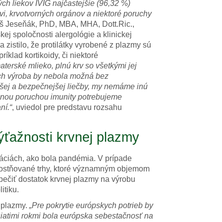
ch liekov IVIG najčastejšie (96,32 %)
i, krvotvorných orgánov a niektoré poruchy
loš Jeseňák, PhD, MBA, MHA, Dott.Ric.,
ej spoločnosti alergológie a klinickej
a zistilo, že protilátky vyrobené z plazmy sú
klad kortikoidy, či niektoré
aterské mlieko, plnú krv so všetkými jej
ých výroba by nebola možná bez
jšej a bezpečnejšej liečby, my nemáme inú
odenou poruchou imunity potrebujeme
ní.“
, uviedol pre predstavu rozsahu
ýťažnosti krvnej plazmy
tuáciách, ako bola pandémia. V prípade
ednostňované trhy, ktoré významným objemom
pečiť dostatok krvnej plazmy na výrobu
itiku.
v plazmy.
„Pre pokrytie európskych potrieb by
siatimi rokmi bola európska sebestačnosť na