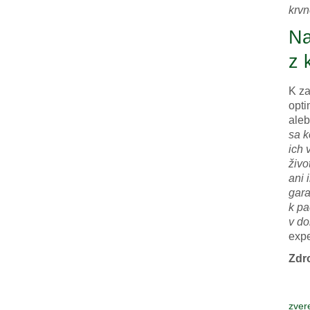
krvn
Na
z 
K za
opti
aleb
sa k
ich 
živo
ani 
gara
k pa
v do
expe
Zdro
zver