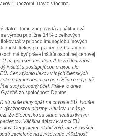
ávok.“
, upozornil David Viochna.
té zlato“. Tomu zodpovedá aj nákladová
dy na výrobu približne 14 % z celkových
u liekov tak v prípade imunoglobulínových
stupnosti liekov pre pacientov. Garantom
ekoch má byť práve inštitút osobitnej cenovej
 EÚ na priemer desiatich. A to za dodržania
dý inštitút s postupujúcou praxou ale
i EÚ. Ceny týchto liekov v iných členských
ako priemer desiatich najnižších cien je už
pĺňať svoj pôvodný účel. Práve to dnes
j Gyárfáš zo spoločnosti Dentos.
CR sú naše ceny opäť na chvoste EÚ. Horšie
 výťažnosťou plazmy. Situácia u nás je
rozí, že Slovensko sa stane neatraktívnym
pacientov. Väčšina štátov v rámci EÚ
tov. Ceny nielen stabilizujú, ale aj zvyšujú.
é budú zacielené na zvyšovanie výťažnosti