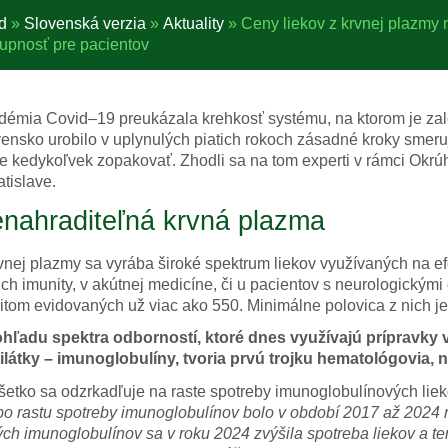
d
»
Slovenská verzia
»
Aktuality
»
Ceny liekov z krvnej plazmy m
upnosť pre pacientov
émia Covid–19 preukázala krehkosť systému, na ktorom je zalo
ensko urobilo v uplynulých piatich rokoch zásadné kroky smerujú
 kedykoľvek zopakovať. Zhodli sa na tom experti v rámci Okrúh
atislave.
nahraditeľná krvná plazma
vnej plazmy sa vyrába široké spektrum liekov využívaných na ef
ch imunity, v akútnej medicíne, či u pacientov s neurologickým
ritom evidovaných už viac ako 550. Minimálne polovica z nich je
ohľadu spektra odborností, ktoré dnes využívajú prípravky 
ilátky – imunoglobulíny, tvoria prvú trojku hematológovia,
šetko sa odzrkadľuje na raste spotreby imunoglobulínových lie
o rastu spotreby imunoglobulínov bolo v období 2017 až 2024
ch imunoglobulínov sa v roku 2024 zvýšila spotreba liekov a t