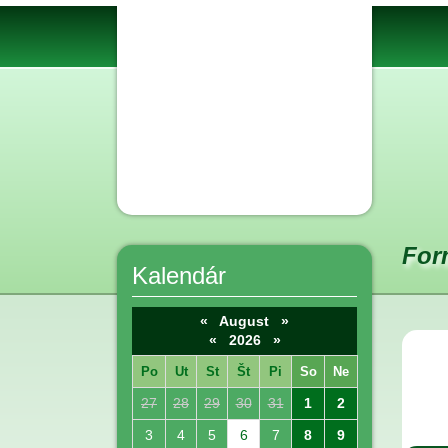
For
Kalendár
«
August
»
«
2026
»
Po
Ut
St
Št
Pi
So
Ne
27
28
29
30
31
1
2
3
4
5
6
7
8
9