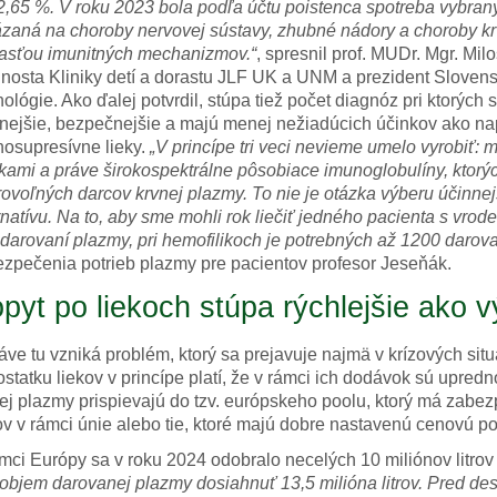
,65 %. V roku 2023 bola podľa účtu poistenca spotreba vybraný
zaná na choroby nervovej sústavy, zhubné nádory a choroby krv
asťou imunitných mechanizmov.“
, spresnil prof. MUDr. Mgr. Mi
nosta Kliniky detí a dorastu JLF UK a UNM a prezident Slovensk
ológie. Ako ďalej potvrdil, stúpa tiež počet diagnóz pri ktorých s
nejšie, bezpečnejšie a majú menej nežiadúcich účinkov ako naprí
osupresívne lieky.
„V princípe tri veci nevieme umelo vyrobiť: m
kami a práve širokospektrálne pôsobiace imunoglobulíny, ktor
ovoľných darcov krvnej plazmy. To nie je otázka výberu účinne
rnatívu. Na to, aby sme mohli rok liečiť jedného pacienta s vr
darovaní plazmy, pri hemofilikoch je potrebných až 1200 darova
zpečenia potrieb plazmy pre pacientov profesor Jeseňák.
pyt po liekoch stúpa rýchlejšie ako v
áve tu vzniká problém, ktorý sa prejavuje najmä v krízových si
statku liekov v princípe platí, že v rámci ich dodávok sú upr
ej plazmy prispievajú do tzv. európskeho poolu, ktorý má zabez
ov v rámci únie alebo tie, ktoré majú dobre nastavenú cenovú pol
mci Európy sa v roku 2024 odobralo necelých 10 miliónov litro
objem darovanej plazmy dosiahnuť 13,5 milióna litrov. Pred de