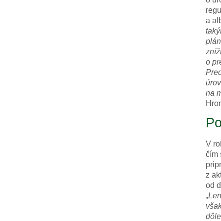
regu
a al
taký
plán
zníž
o pr
Pred
úrov
na m
Hrom
Po
V ro
čím 
prip
z ak
od d
„Len
však
dôle