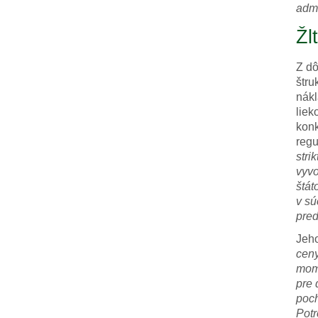
admi
Žl
Z dô
štru
nákl
liek
konk
regu
stri
vyvo
štát
v sú
pred
Jeho
ceny
mome
pre 
poch
Potr