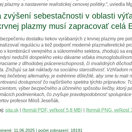
ej plazmy a nastavenie realistickej cenovej politiky.“
, uviedla M
 zvýšení sebestačnosti v oblasti výťa
krvnej plazmy musí zapracovať celá 
bezpečeniu dostatku liekov vyrábaných z krvnej plazmy pre po
malizovať reguláciu a tiež podporiť moderné plazmaferetické pr
o v kombinácií verejného a súkromného sektora, zhodujú sa exp
edysi nedožili dospelého veku dávame vďaka imunoglobulínom
vraciame z dlhodobej práceneschopnosti, či invalidných dôch
ta. Znižujú sa tak náklady na sociálnu starostlivosť. Vzhľadom
inej liečebnej alternatívy, je extrémne dôležité, aby sme tu mali 
ntovanú dostupnosť čo najširšieho spektra týchto prípravkov. T
cientom, výber bezpečného a účinného spôsobu liečby, ktorý pac
mácich podmienkach, čo zvyšuje pravdepodobnosť spolupráce pr
rtov profesor Miloš Jeseňák.
j:
sita.sk
|
(formát PDF, veľkosť 5,8 MB)
|
(formát PNG, veľkosť 
ejnené: 11.06.2025
|
počet zobrazení: 18191