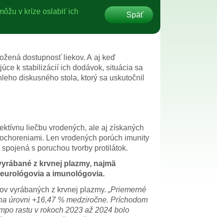
ôžu v kríze oslabiť ich
Späť
žená dostupnosť liekov. A aj keď
ce k stabilizácií ich dodávok, situácia sa
leho diskusného stola, ktorý sa uskutočnil
ektívnu liečbu vrodených, ale aj získaných
i ochoreniami. Len vrodených porúch imunity
 spojená s poruchou tvorby protilátok.
vyrábané z krvnej plazmy, najmä
 neurológovia a imunológovia.
kov vyrábaných z krvnej plazmy.
„Priemerné
 na úrovni +16,47 % medziročne. Príchodom
empo rastu v rokoch 2023 až 2024 bolo