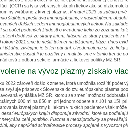
lácii (OCR) sa týka vybraných skupín liekov ako sú nízkomolek
bumíny vyrábané z krvnej plazmy.
„V marci 2023 sa začalo prvé
mto štatútom prešli dva imunoglobulíny, v nasledujúcom období 
ovaných ďalších sedem imunoglobulínových liekov. Na základe p
il sa počet podaných žiadostí o vyradenie lieku zo zoznamu kate
erušení dodávok zo strany firiem, hlásení zo strany pacientov 
 rokom 2021 sme to riešili takmer na týždennej báze, dnes e
ni týždňa, zvyčajne je to len pár dní. Uvedomujeme si, že lieky
inisterstve dosiahli je pozitívny a mali by sme v tomto trende p
ádková z odboru sekcie farmácie a liekovej politiky MZ SR.
volenie na vývoz plazmy získalo viac
ku 2022 zároveň došlo k zmene, ktorá umožnila rozšíriť počet v
sa zvyšuje príspevok Slovenska do tzv. európskeho plasma pool
ravovaná vyhláška MZ SR, ktorou sa zmení možnosť odobratia 
tuálnych 600 ml na 850 ml pri jednom odbere a z 10 l na 15l p
arovania krvnej plazmy k liekom v rukách pacientov však môže 
 desať európskych krajín disponuje závodmi, ktoré sa podieľaj
 nevyrába celé portfólio. Plazma a medziprodukty sa prevážajú 
žité, aby napríklad schvaľovacie procesy spojené s vývozom pl