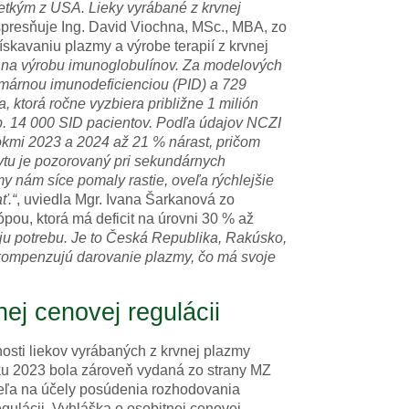
etkým z USA. Lieky vyrábané z krvnej
spresňuje Ing. David Viochna, MSc., MBA, zo
ískavaniu plazmy a výrobe terapií z krvnej
zmy na výrobu imunoglobulínov. Za modelových
rimárnou imunodeficienciou (PID) a 729
 ktorá ročne vyzbiera približne 1 milión
sp. 14 000 SID pacientov. Podľa údajov NCZI
kmi 2023 a 2024 až 21 % nárast, pričom
pytu je pozorovaný pri sekundárnych
 nám síce pomaly rastie, oveľa rýchlejšie
ť.“
, uviedla Mgr. Ivana Šarkanová zo
ou, ktorá má deficit na úrovni 30 % až
oju potrebu. Je to Česká Republika, Rakúsko,
 kompenzujú darovanie plazmy, čo má svoje
nej cenovej regulácii
osti liekov vyrábaných z krvnej plazmy
oku 2023 bola zároveň vydaná zo strany MZ
teľa na účely posúdenia rozhodovania
egulácii. Vyhláška o osobitnej cenovej