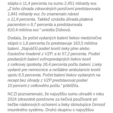
stúpla o 11,4 percenta na sumu 2,451 miliardy eur.
„Z toho úhrada zdravotných poisťovní predstavovala
1,841 miliardy eur, čo znamenalo nárast
o 11,9 percenta. Taktiež vzrástla úhrada platená
pacientom o 9,7 percenta a predstavovala
610,4 milióna eur.“
uviedla Dúhová.
Dodala, že počet vydaných balení liekov medziročne
stúpol o 1,6 percenta čo predstavuje 163,5 milióna
balení.
„Najväčší podiel tvorili lieky plne alebo
čiastočne hradené z VZP, a to 57,2 percenta. Podiel
predaných balení voľnopredajných liekov tvoril
z celkovej spotreby 26,4 percenta počtu balení. Lieky
vydané pre nemocnice a neštátne ambulancie tvorili
spolu 6,5 percenta. Počet balení liekov vydaných na
recept bez úhrady z VZP predstavoval podiel
10 percent z celkového počtu.“
priblížila.
NCZI poznamenalo, že najvyššiu sumu uhradili v roku
2024 zdravotné poisťovne za liečivá používané pri
liečbe nádorových ochorení a lieky stimulujúce činnosť
imunitného systému. Druhú skupinu s najvyššou