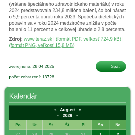
(vrátane špeciálneho zdravotníckeho materiálu) v roku
2024 predstavovala 234,8 milióna balení, čo bol nárast
o 5,9 percenta oproti roku 2023. Spotreba dietetických
potravín sa v roku 2024 medziročne znížila v počte
balení o 11 percent a v celkovej úhrade o 2,8 percenta.
Zdroj:
www.teraz.sk
|
(formát PDF, veľkosť 724,9 kB)
|
(formát PNG, veľkosť 15,8 MB)
zverejnené: 28.04.2025
Späť
počet zobrazení: 13728
Kalendár
«
August
»
«
2026
»
Po
Ut
St
Št
Pi
So
Ne
27
28
29
30
31
1
2