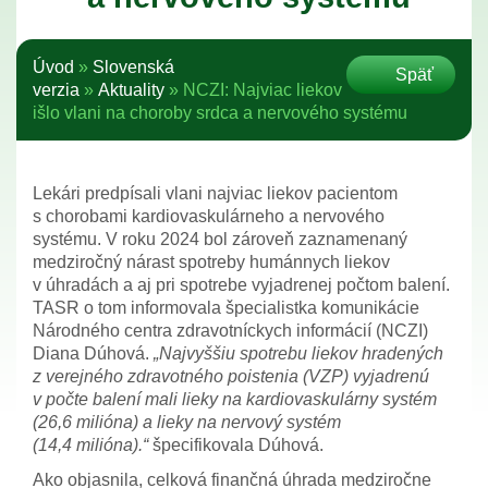
Úvod
»
Slovenská
Späť
verzia
»
Aktuality
»
NCZI: Najviac liekov
išlo vlani na choroby srdca a nervového systému
Lekári predpísali vlani najviac liekov pacientom
s chorobami kardiovaskulárneho a nervového
systému. V roku 2024 bol zároveň zaznamenaný
medziročný nárast spotreby humánnych liekov
v úhradách a aj pri spotrebe vyjadrenej počtom balení.
TASR o tom informovala špecialistka komunikácie
Národného centra zdravotníckych informácií (NCZI)
Diana Dúhová.
„Najvyššiu spotrebu liekov hradených
z verejného zdravotného poistenia (VZP) vyjadrenú
v počte balení mali lieky na kardiovaskulárny systém
(26,6 milióna) a lieky na nervový systém
(14,4 milióna).“
špecifikovala Dúhová.
Ako objasnila, celková finančná úhrada medziročne