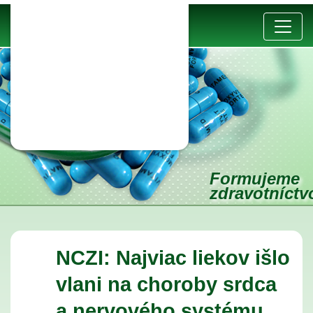
Formujeme
zdravotníct
NCZI: Najviac liekov išlo
vlani na choroby srdca
a nervového systému