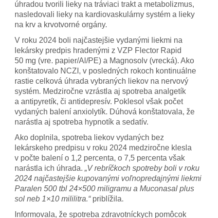
úhradou tvorili lieky na tráviaci trakt a metabolizmus,
nasledovali lieky na kardiovaskulárny systém a lieky
na krv a krvotvorné orgány.
V roku 2024 boli najčastejšie vydanými liekmi na
lekársky predpis hradenými z VZP Flector Rapid
50 mg (vre. papier/Al/PE) a Magnosolv (vrecká). Ako
konštatovalo NCZI, v posledných rokoch kontinuálne
rastie celková úhrada vybraných liekov na nervový
systém. Medziročne vzrástla aj spotreba analgetík
a antipyretík, či antidepresív. Poklesol však počet
vydaných balení anxiolytík. Dúhová konštatovala, že
narástla aj spotreba hypnotík a sedatív.
Ako doplnila, spotreba liekov vydaných bez
lekárskeho predpisu v roku 2024 medziročne klesla
v počte balení o 1,2 percenta, o 7,5 percenta však
narástla ich úhrada.
„V rebríčkoch spotreby boli v roku
2024 najčastejšie kupovanými voľnopredajnými liekmi
Paralen 500 tbl 24×500 miligramu a Muconasal plus
sol neb 1×10 mililitra.“
priblížila.
Informovala, že spotreba zdravotníckych pomôcok