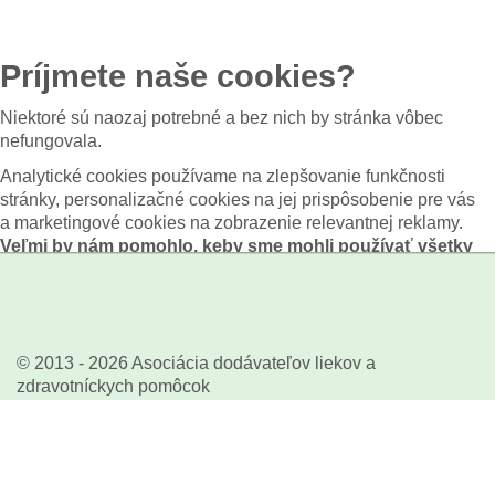
Príjmete naše cookies?
Niektoré sú naozaj potrebné a bez nich by stránka vôbec
nefungovala.
Analytické cookies používame na zlepšovanie funkčnosti
stránky, personalizačné cookies na jej prispôsobenie pre vás
a marketingové cookies na zobrazenie relevantnej reklamy.
Veľmi by nám pomohlo, keby sme mohli používať všetky
tieto cookies.
Nastavenie
Len potrebné
Prijať všetko
© 2013 - 2026 Asociácia dodávateľov liekov a
zdravotníckych pomôcok
Realizácia:
K3 GROUP, s.r.o.
Ochrana osobných údajov
Nastavenie Cookies
počet prístupov od 29.08.2013:
1934198