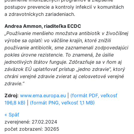
postupov prevencie a kontroly infekcií v komunitách
a zdravotníckych zariadeniach.
Andrea Ammon, riaditeľka ECDC
„Používanie menšieho množstva antibiotík v živočíšnej
výrobe sa oplatí: vo väčšine krajín, ktoré znížili
používanie antibiotík, sme zaznamenali zodpovedajúci
pokles úrovne rezistencie. To znamená, že úsilie
jednotlivých štátov funguje. Zdôrazňuje sa v ňom aj
záväzok EÚ uplatňovať prístup „jedno zdravie“, ktorý
chráni verejné zdravie zvierat aj celosvetové verejné
zdravie.“
Zdroj:
www.ema.europa.eu
|
(formát PDF, veľkosť
196,8 kB)
|
(formát PNG, veľkosť 1,1 MB)
«
Späť
zverejnené: 27.02.2024
počet zobrazení: 30265