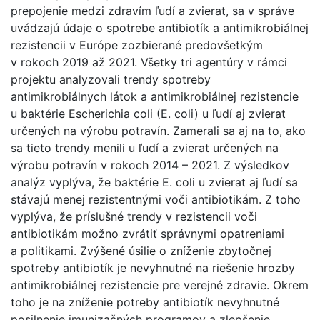
prepojenie medzi zdravím ľudí a zvierat, sa v správe
uvádzajú údaje o spotrebe antibiotík a antimikrobiálnej
rezistencii v Európe zozbierané predovšetkým
v rokoch 2019 až 2021. Všetky tri agentúry v rámci
projektu analyzovali trendy spotreby
antimikrobiálnych látok a antimikrobiálnej rezistencie
u baktérie Escherichia coli (E. coli) u ľudí aj zvierat
určených na výrobu potravín. Zamerali sa aj na to, ako
sa tieto trendy menili u ľudí a zvierat určených na
výrobu potravín v rokoch 2014 – 2021. Z výsledkov
analýz vyplýva, že baktérie E. coli u zvierat aj ľudí sa
stávajú menej rezistentnými voči antibiotikám. Z toho
vyplýva, že príslušné trendy v rezistencii voči
antibiotikám možno zvrátiť správnymi opatreniami
a politikami. Zvýšené úsilie o zníženie zbytočnej
spotreby antibiotík je nevyhnutné na riešenie hrozby
antimikrobiálnej rezistencie pre verejné zdravie. Okrem
toho je na zníženie potreby antibiotík nevyhnutné
posilnenie imunizačných programov a zlepšenie