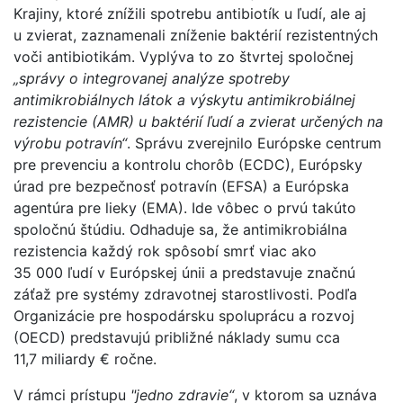
Krajiny, ktoré znížili spotrebu antibiotík u ľudí, ale aj
u zvierat, zaznamenali zníženie baktérií rezistentných
voči antibiotikám. Vyplýva to zo štvrtej spoločnej
„správy o integrovanej analýze spotreby
antimikrobiálnych látok a výskytu antimikrobiálnej
rezistencie (AMR) u baktérií ľudí a zvierat určených na
výrobu potravín“
. Správu zverejnilo Európske centrum
pre prevenciu a kontrolu chorôb (ECDC), Európsky
úrad pre bezpečnosť potravín (EFSA) a Európska
agentúra pre lieky (EMA). Ide vôbec o prvú takúto
spoločnú štúdiu. Odhaduje sa, že antimikrobiálna
rezistencia každý rok spôsobí smrť viac ako
35 000 ľudí v Európskej únii a predstavuje značnú
záťaž pre systémy zdravotnej starostlivosti. Podľa
Organizácie pre hospodársku spoluprácu a rozvoj
(OECD) predstavujú približné náklady sumu cca
11,7 miliardy € ročne.
V rámci prístupu
"jedno zdravie“
, v ktorom sa uznáva