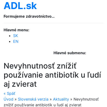
ADL.sk
Formujeme zdravotníctvo…
Hlavné menu:
SK
EN
Hlavné submenu:
Nevyhnutnosť znížiť
používanie antibiotík u ľudí
aj zvierat
«
Späť
Úvod
»
Slovenská verzia
»
Aktuality
»
Nevyhnutnosť
znížiť používanie antibiotík u ľudí aj zvierat