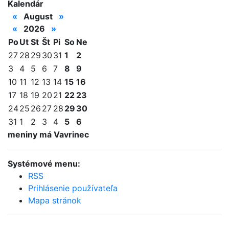
Kalendár
«
August
»
«
2026
»
Po
Ut
St
Št
Pi
So
Ne
27
28
29
30
31
1
2
3
4
5
6
7
8
9
10
11
12
13
14
15
16
17
18
19
20
21
22
23
24
25
26
27
28
29
30
31
1
2
3
4
5
6
meniny má Vavrinec
Systémové menu:
RSS
Prihlásenie používateľa
Mapa stránok