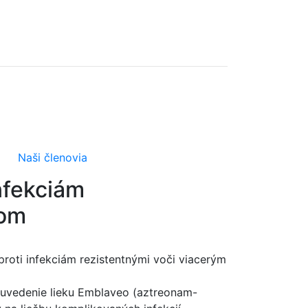
Naši členovia
nfekciám
kom
proti infekciám rezistentnými voči viacerým
a uvedenie lieku Emblaveo (aztreonam-