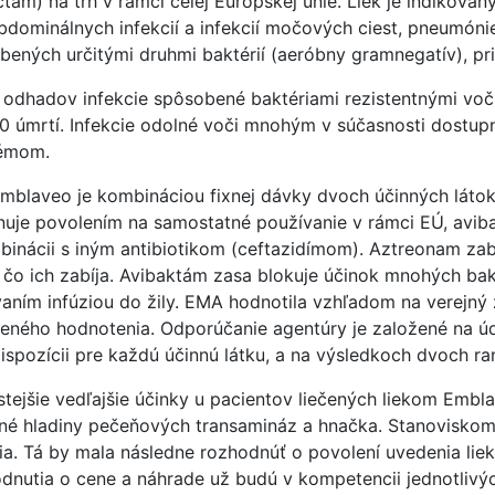
tam) na trh v rámci celej Európskej únie. Liek je indikovan
bdominálnych infekcií a infekcií močových ciest, pneumónie
bených určitými druhmi baktérií (aeróbny gramnegatív), pr
 odhadov infekcie spôsobené baktériami rezistentnými voči
0 úmrtí. Infekcie odolné voči mnohým v súčasnosti dostup
émom.
Emblaveo je kombináciou fixnej dávky dvoch účinných láto
nuje povolením na samostatné používanie v rámci EÚ, avib
binácii s iným antibiotikom (ceftazidímom). Aztreonam za
, čo ich zabíja. Avibaktám zasa blokuje účinok mnohých ba
aním infúziou do žily. EMA hodnotila vzhľadom na verejný
leného hodnotenia. Odporúčanie agentúry je založené na úd
ispozícii pre každú účinnú látku, a na výsledkoch dvoch ra
stejšie vedľajšie účinky u pacientov liečených liekom Embla
né hladiny pečeňových transamináz a hnačka. Stanovisko
a. Tá by mala následne rozhodnúť o povolení uvedenia lieku
dnutia o cene a náhrade už budú v kompetencii jednotlivýc