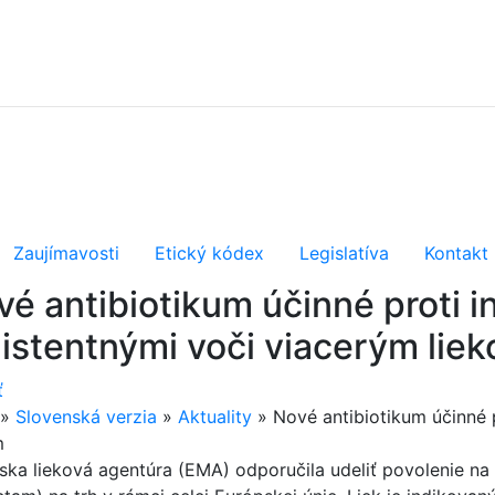
Zaujímavosti
Etický kódex
Legislatíva
Kontakt
vé antibiotikum účinné proti i
zistentnými voči viacerým lie
ť
»
Slovenská verzia
»
Aktuality
»
Nové antibiotikum účinné 
m
ska lieková agentúra (EMA) odporučila udeliť povolenie n