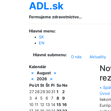
ADL.sk
Formujeme zdravotníctvo…
Hlavné menu:
SK
EN
Hlavné submenu:
O nás
Aktuality
No
Kalendár
«
August
»
re
«
2026
»
Po
Ut
St
Št
Pi
So
Ne
«
Spä
27
28
29
30
31
1
2
Úvod
3
4
5
6
7
8
9
lieko
10
11
12
13
14
15
16
Európ