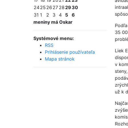
17
18
19
20
21
22
23
avibac
intraa
24
25
26
27
28
29
30
spôso
31
1
2
3
4
5
6
meniny má Oskar
Podľa
35 00
Systémové menu:
probl
RSS
Liek 
Prihlásenie používateľa
dispo
Mapa stránok
v kom
steny
podáv
zrých
už k d
Najča
zvýše
komisi
Rozho