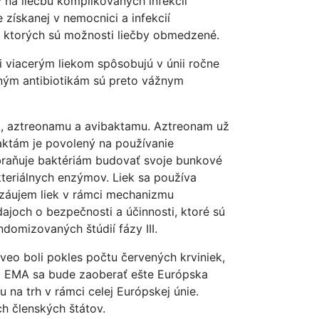
ý na liečbu komplikovaných infekcií
 získanej v nemocnici a infekcií
i ktorých sú možnosti liečby obmedzené.
 viacerým liekom spôsobujú v únii ročne
ným antibiotikám sú preto vážnym
k, aztreonamu a avibaktamu. Aztreonam už
aktám je povolený na používanie
braňuje baktériám budovať svoje bunkové
kteriálnych enzýmov. Liek sa používa
 záujem liek v rámci mechanizmu
ajoch o bezpečnosti a účinnosti, ktoré sú
ndomizovaných štúdií fázy III.
veo boli pokles počtu červených krviniek,
m EMA sa bude zaoberať ešte Európska
 na trh v rámci celej Európskej únie.
h členských štátov.