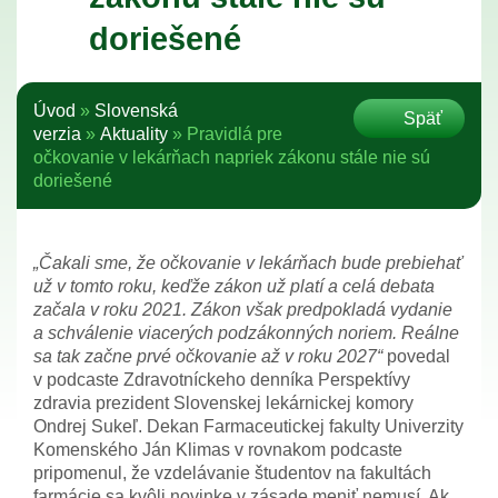
doriešené
Úvod
»
Slovenská
Späť
verzia
»
Aktuality
»
Pravidlá pre
očkovanie v lekárňach napriek zákonu stále nie sú
doriešené
„Čakali sme, že očkovanie v lekárňach bude prebiehať
už v tomto roku, keďže zákon už platí a celá debata
začala v roku 2021. Zákon však predpokladá vydanie
a schválenie viacerých podzákonných noriem. Reálne
sa tak začne prvé očkovanie až v roku 2027“
povedal
v podcaste Zdravotníckeho denníka Perspektívy
zdravia prezident Slovenskej lekárnickej komory
Ondrej Sukeľ. Dekan Farmaceutickej fakulty Univerzity
Komenského Ján Klimas v rovnakom podcaste
pripomenul, že vzdelávanie študentov na fakultách
farmácie sa kvôli novinke v zásade meniť nemusí. Ak