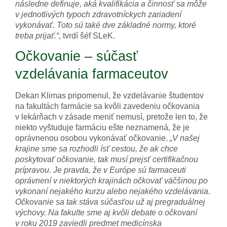
následne definuje, aká kvalifikácia a činnosť sa môže
v jednotlivých typoch zdravotníckych zariadení
vykonávať. Toto sú také dve základné normy, ktoré
treba prijať.“
, tvrdí šéf SLeK.
Očkovanie – súčasť
vzdelávania farmaceutov
Dekan Klimas pripomenul, že vzdelávanie študentov
na fakultách farmácie sa kvôli zavedeniu očkovania
v lekárňach v zásade meniť nemusí, pretože len to, že
niekto vyštuduje farmáciu ešte neznamená, že je
oprávnenou osobou vykonávať očkovanie.
„V našej
krajine sme sa rozhodli ísť cestou, že ak chce
poskytovať očkovanie, tak musí prejsť certifikačnou
prípravou. Je pravda, že v Európe sú farmaceuti
oprávnení v niektorých krajinách očkovať väčšinou po
vykonaní nejakého kurzu alebo nejakého vzdelávania.
Očkovanie sa tak stáva súčasťou už aj pregraduálnej
výchovy. Na fakulte sme aj kvôli debate o očkovaní
v roku 2019 zaviedli predmet medicínska