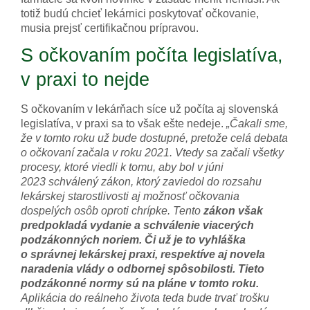
totiž budú chcieť lekárnici poskytovať očkovanie,
musia prejsť certifikačnou prípravou.
S očkovaním počíta legislatíva,
v praxi to nejde
S očkovaním v lekárňach síce už počíta aj slovenská
legislatíva, v praxi sa to však ešte nedeje.
„Čakali sme,
že v tomto roku už bude dostupné, pretože celá debata
o očkovaní začala v roku 2021. Vtedy sa začali všetky
procesy, ktoré viedli k tomu, aby bol v júni
2023 schválený zákon, ktorý zaviedol do rozsahu
lekárskej starostlivosti aj možnosť očkovania
dospelých osôb oproti chrípke. Tento
zákon však
predpokladá vydanie a schválenie viacerých
podzákonných noriem. Či už je to vyhláška
o správnej lekárskej praxi, respektíve aj novela
naradenia vlády o odbornej spôsobilosti. Tieto
podzákonné normy sú na pláne v tomto roku.
Aplikácia do reálneho života teda bude trvať trošku