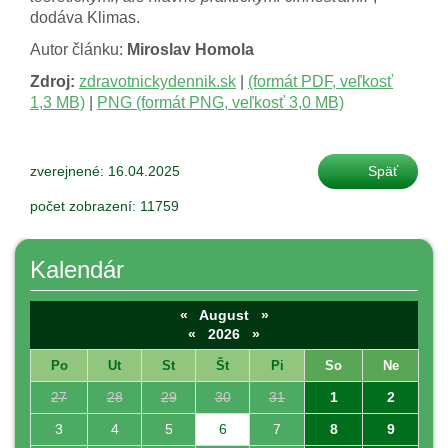
dodáva Klimas.
Autor článku:
Miroslav Homola
Zdroj:
zdravotnickyden­nik.sk
|
(formát PDF, veľkosť
1,3 MB)
|
PNG (formát PNG, veľkosť 3,0 MB)
zverejnené: 16.04.2025
Späť
počet zobrazení: 11759
Kalendár
«
August
»
«
2026
»
Po
Ut
St
Št
Pi
So
Ne
27
28
29
30
31
1
2
3
4
5
6
7
8
9