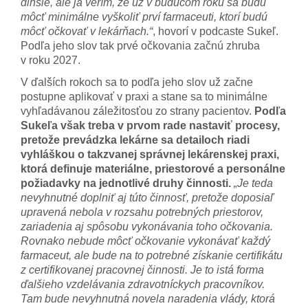
dlhšie, ale ja verím, že už v budúcom roku sa budú
môcť minimálne vyškoliť prví farmaceuti, ktorí budú
môcť očkovať v lekárňach.“
, hovorí v podcaste Sukeľ.
Podľa jeho slov tak prvé očkovania začnú zhruba
v roku 2027.
V ďalších rokoch sa to podľa jeho slov už začne
postupne aplikovať v praxi a stane sa to minimálne
vyhľadávanou záležitosťou zo strany pacientov.
Podľa
Sukeľa však treba v prvom rade nastaviť procesy,
pretože prevádzka lekárne sa detailoch riadi
vyhláškou o takzvanej správnej lekárenskej praxi,
ktorá definuje materiálne, priestorové a personálne
požiadavky na jednotlivé druhy činnosti.
„Je teda
nevyhnutné doplniť aj túto činnosť, pretože doposiaľ
upravená nebola v rozsahu potrebných priestorov,
zariadenia aj spôsobu vykonávania toho očkovania.
Rovnako nebude môcť očkovanie vykonávať každý
farmaceut, ale bude na to potrebné získanie certifikátu
z certifikovanej pracovnej činnosti. Je to istá forma
ďalšieho vzdelávania zdravotníckych pracovníkov.
Tam bude nevyhnutná novela naradenia vlády, ktorá