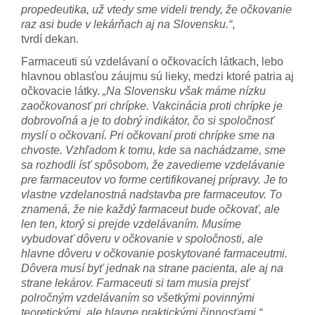
propedeutika, už vtedy sme videli trendy, že očkovanie
raz asi bude v lekárňach aj na Slovensku.“
,
tvrdí dekan.
Farmaceuti sú vzdelávaní o očkovacích látkach, lebo
hlavnou oblasťou záujmu sú lieky, medzi ktoré patria aj
očkovacie látky.
„Na Slovensku však máme nízku
zaočkovanosť pri chrípke. Vakcinácia proti chrípke je
dobrovoľná a je to dobrý indikátor, čo si spoločnosť
myslí o očkovaní. Pri očkovaní proti chrípke sme na
chvoste. Vzhľadom k tomu, kde sa nachádzame, sme
sa rozhodli ísť spôsobom, že zavedieme vzdelávanie
pre farmaceutov vo forme certifikovanej prípravy. Je to
vlastne vzdelanostná nadstavba pre farmaceutov. To
znamená, že nie každý farmaceut bude očkovať, ale
len ten, ktorý si prejde vzdelávaním. Musíme
vybudovať dôveru v očkovanie v spoločnosti, ale
hlavne dôveru v očkovanie poskytované farmaceutmi.
Dôvera musí byť jednak na strane pacienta, ale aj na
strane lekárov. Farmaceuti si tam musia prejsť
polročným vzdelávaním so všetkými povinnými
teoretickými, ale hlavne praktickými činnosťami.“
,