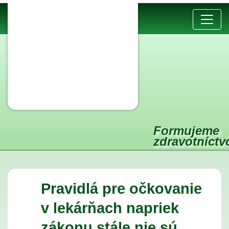
Formujeme
zdravotníct
Pravidlá pre očkovanie
v lekárňach napriek
zákonu stále nie sú