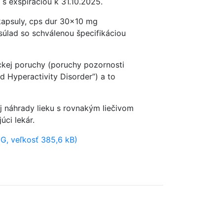
s exspiráciou k 31.10.2025.
kapsuly, cps dur 30×10 mg
esúlad so schválenou špecifikáciou
ckej poruchy (poruchy pozornosti
d Hyperactivity Disorder”) a to
j náhrady lieku s rovnakým liečivom
úci lekár.
G, veľkosť 385,6 kB)