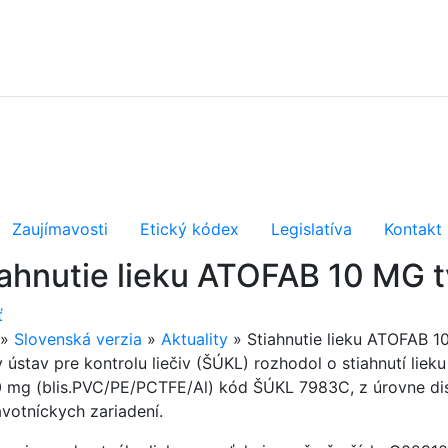
Zaujímavosti
Etický kódex
Legislatíva
Kontakt
iahnutie lieku ATOFAB 10 MG t
ť
»
Slovenská verzia
»
Aktuality
»
Stiahnutie lieku ATOFAB 1
 ústav pre kontrolu liečiv (ŠÚKL) rozhodol o stiahnutí liek
 mg (blis.PVC/PE/PCTF­E/Al) kód ŠÚKL 7983C, z úrovne dist
avotníckych zariadení.