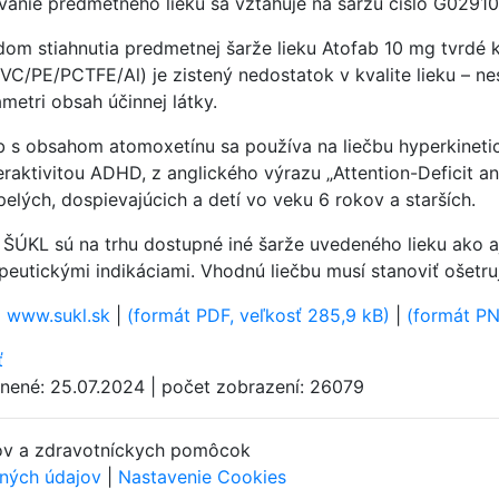
vanie predmetného lieku sa vzťahuje na šaržu číslo G02910 
om stiahnutia predmetnej šarže lieku Atofab 10 mg tvrdé 
PVC/PE/PCTF­E/Al) je zistený nedostatok v kvalite lieku – n
metri obsah účinnej látky.
b s obsahom atomoxetínu sa používa na liečbu hyperkineti
raktivitou ADHD, z anglického výrazu „Attention-Deficit an
elých, dospievajúcich a detí vo veku 6 rokov a starších.
 ŠÚKL sú na trhu dostupné iné šarže uvedeného lieku ako a
peutickými indikáciami. Vhodnú liečbu musí stanoviť ošetruj
:
www.sukl.sk
|
(formát PDF, veľkosť 285,9 kB)
|
(formát PN
ť
jnené: 25.07.2024
|
počet zobrazení: 26079
kov a zdravotníckych pomôcok
ných údajov
|
Nastavenie Cookies