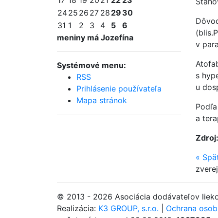
17
18
19
20
21
22
23
Sťaho
24
25
26
27
28
29
30
Dôvod
31
1
2
3
4
5
6
(blis.
meniny má Jozefína
v para
Atofa
Systémové menu:
s hype
RSS
u dosp
Prihlásenie používateľa
Mapa stránok
Podľa
a tera
Zdroj
«
Spä
zvere
© 2013 - 2026 Asociácia dodávateľov lie
Realizácia:
K3 GROUP, s.r.o.
|
Ochrana osob