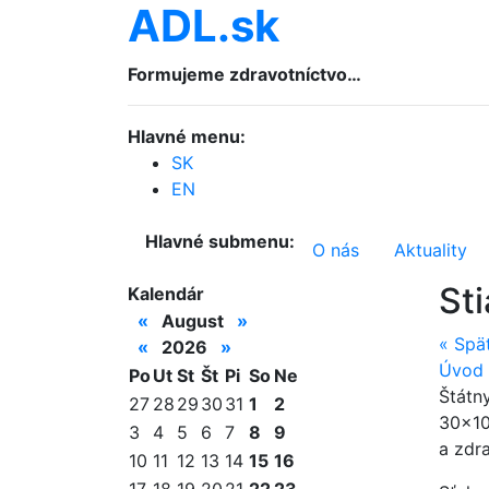
ADL.sk
Formujeme zdravotníctvo…
Hlavné menu:
SK
EN
Hlavné submenu:
O nás
Aktuality
St
Kalendár
«
August
»
«
Spä
«
2026
»
Úvod
Po
Ut
St
Št
Pi
So
Ne
Štátny
27
28
29
30
31
1
2
30×10
3
4
5
6
7
8
9
a zdr
10
11
12
13
14
15
16