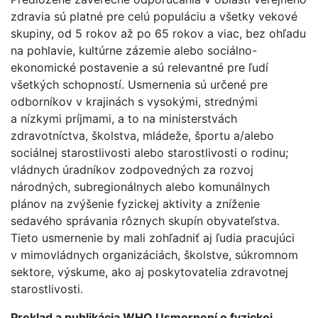
zdravia sú platné pre celú populáciu a všetky vekové
skupiny, od 5 rokov až po 65 rokov a viac, bez ohľadu
na pohlavie, kultúrne zázemie alebo sociálno-
ekonomické postavenie a sú relevantné pre ľudí
všetkých schopností. Usmernenia sú určené pre
odborníkov v krajinách s vysokými, strednými
a nízkymi príjmami, a to na ministerstvách
zdravotníctva, školstva, mládeže, športu a/alebo
sociálnej starostlivosti alebo starostlivosti o rodinu;
vládnych úradníkov zodpovedných za rozvoj
národných, subregionálnych alebo komunálnych
plánov na zvýšenie fyzickej aktivity a zníženie
sedavého správania rôznych skupín obyvateľstva.
Tieto usmernenie by mali zohľadniť aj ľudia pracujúci
v mimovládnych organizáciách, školstve, súkromnom
sektore, výskume, ako aj poskytovatelia zdravotnej
starostlivosti.
Preklad a publikácia WHO Usmernení o fyzickej