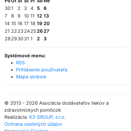
Po
Ut
St
Št
Pi
So
Ne
30
1
2
3
4
5
6
7
8
9
10
11
12
13
14
15
16
17
18
19
20
21
22
23
24
25
26
27
28
29
30
31
1
2
3
Systémové menu:
RSS
Prihlásenie používateľa
Mapa stránok
© 2013 - 2026 Asociácia dodávateľov liekov a
zdravotníckych pomôcok
Realizácia:
K3 GROUP, s.r.o.
Ochrana osobných údajov