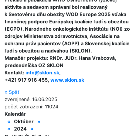
aktivite a sedavom správaní bol realizovaný
k Svetovému dňu obezity WOD Europe 2025 vďaka
finančnej podpore Európskej koalície ľudí s obezitou
(ECPO), Národného onkologického inštitútu (NOI) zo
zdrojov Ministerstva zdravotníctva, Asociácie na
ochranu práv pacientov (AOPP) a Slovenskej koalície
ľudí s obezitou a nadváhou (SKLON).
Manažér projektu: RNDr. JUDr. Hana Vrabcová,
predsedníčka OZ SKLON
Kontakt:
info@
sklon.sk
,
+421 917 916 455,
www.sklon.sk
«
Späť
zverejnené: 16.06.2025
počet zobrazení: 11024
Kalendár
«
Október
»
«
2024
»