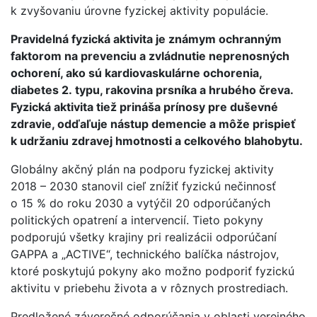
k zvyšovaniu úrovne fyzickej aktivity populácie.
Pravidelná fyzická aktivita je známym ochranným
faktorom na prevenciu a zvládnutie neprenosných
ochorení, ako sú kardiovaskulárne ochorenia,
diabetes 2. typu, rakovina prsníka a hrubého čreva.
Fyzická aktivita tiež prináša prínosy pre duševné
zdravie, odďaľuje nástup demencie a môže prispieť
k udržaniu zdravej hmotnosti a celkového blahobytu.
Globálny akčný plán na podporu fyzickej aktivity
2018 – 2030 stanovil cieľ znížiť fyzickú nečinnosť
o 15 % do roku 2030 a vytýčil 20 odporúčaných
politických opatrení a intervencií. Tieto pokyny
podporujú všetky krajiny pri realizácii odporúčaní
GAPPA a „ACTIVE“, technického balíčka nástrojov,
ktoré poskytujú pokyny ako možno podporiť fyzickú
aktivitu v priebehu života a v rôznych prostrediach.
Predložené záverečné odporúčania v oblasti verejného