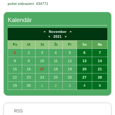
počet zobrazení: 434771
Kalendár
«
November
»
«
2021
»
Po
Ut
St
Št
Pi
So
Ne
1
2
3
4
5
6
7
8
9
10
11
12
13
14
15
16
17
18
19
20
21
22
23
24
25
26
27
28
29
30
1
2
3
4
5
RSS