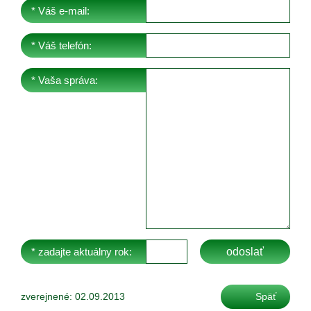
* Váš e-mail:
* Váš telefón:
* Vaša správa:
* zadajte aktuálny rok:
zverejnené: 02.09.2013
Späť