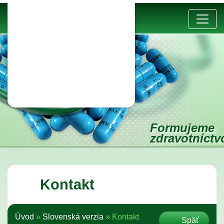
Formujeme
zdravotníct
Kontakt
Úvod
»
Slovenská verzia
»
Kontakt
Späť