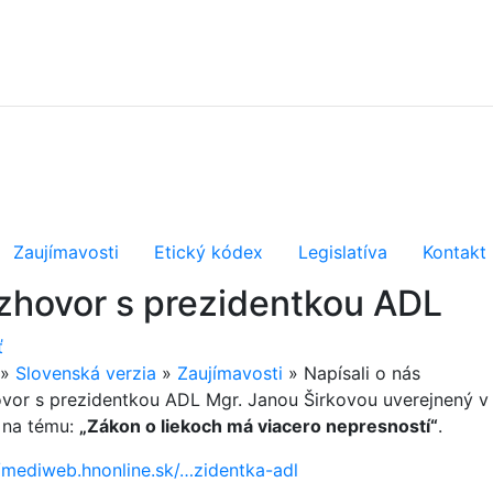
Zaujímavosti
Etický kódex
Legislatíva
Kontakt
zhovor s prezidentkou ADL
ť
»
Slovenská verzia
»
Zaujímavosti
»
Napísali o nás
vor s prezidentkou ADL Mgr. Janou Širkovou uverejnený v Z
 na tému:
„Zákon o liekoch má viacero nepresností“
.
//mediweb.hnonline.sk/…zidentka-adl