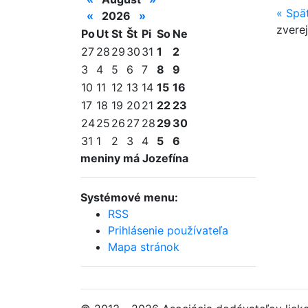
«
Spä
«
2026
»
zvere
Po
Ut
St
Št
Pi
So
Ne
27
28
29
30
31
1
2
3
4
5
6
7
8
9
10
11
12
13
14
15
16
17
18
19
20
21
22
23
24
25
26
27
28
29
30
31
1
2
3
4
5
6
meniny má Jozefína
Systémové menu:
RSS
Prihlásenie používateľa
Mapa stránok