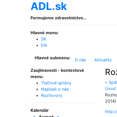
ADL.sk
Formujeme zdravotníctvo…
Hlavné menu:
SK
EN
Hlavné submenu:
O nás
Aktuality
Ro
Zaujímavosti
- kontextové
menu:
«
Spä
Tlačové správy
Úvod
Napísali o nás
Rozho
Rozhovory
2014)
Kalendár
http:
«
August
»