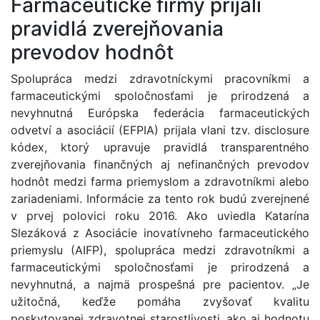
Farmaceutické firmy prijali
pravidlá zverejňovania
prevodov hodnôt
Spolupráca medzi zdravotníckymi pracovníkmi a
farmaceutickými spoločnosťami je prirodzená a
nevyhnutná Európska federácia farmaceutických
odvetví a asociácií (EFPIA) prijala vlani tzv. disclosure
kódex, ktorý upravuje pravidlá transparentného
zverejňovania finančných aj nefinančných prevodov
hodnôt medzi farma priemyslom a zdravotníkmi alebo
zariadeniami. Informácie za tento rok budú zverejnené
v prvej polovici roku 2016. Ako uviedla Katarína
Slezáková z Asociácie inovatívneho farmaceutického
priemyslu (AIFP), spolupráca medzi zdravotníkmi a
farmaceutickými spoločnosťami je prirodzená a
nevyhnutná, a najmä prospešná pre pacientov. „Je
užitočná, keďže pomáha zvyšovať kvalitu
poskytovanej zdravotnej starostlivosti, ako aj hodnotu