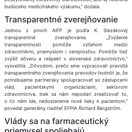
budúceho medicínskeho výskumu," dodala.
Transparentné zverejňovanie
Jednou z priorít AIFP je podľa K. Slezákovej
transparentné zverejňovanie. „Zvýšenie
transparentnosti pomôže vzťahom medzi
zdravotníkmi, priemyslom i verejnosťou. Pomôže tiež
zvýšiť dôveru a rešpekt v slovenské zdravotníctvo,"
vysvetlila. „Dôvodom, prečo sme vypracovali pravidlá
transparentného zverejňovania prevodov hodnôt je, že
potrebujeme partnersky spolupracovať so zástupcami
vlád, pacientskymi organizáciami, sektorom
zdravotníctva. Inak sa nám nepodarí zrealizovať to,
o čo nám ide, nedostaneme nové lieky k pacientom,"
povedal generálny riaditeľ EFPIA Richard Bergström.
Vlády sa na farmaceutický
priemysel spoliehajú