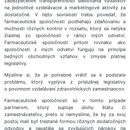
zabezpečením transparentnosti sledovania výdavkov
na jednotlivé vzdelávacie a marketingové aktivity za
dostatočné. V tejto súvislosti treba povedať, že
farmaceutické spoločnosti podliehajú zdaňovaniu a
možnosti rôznych kontrol v rozsahu, ktorý sa netýka
žiadnej zo spoločností v rámci iných odvetví.
Farmaceutické spoločnosti pritom rovnako ako
spoločnosti z iných odvetví fungujú na princípe
bežných obchodných vzťahov v zmysle platnej
legislatívy.
Myslíme si, že je potrebné vrátiť sa k podstate
problému, ktorý vyplýva z príslušnej legislatívy
o povinnom vzdelávaní zdravotníckych zamestnancov.
Farmaceutické spoločnosti sú v tomto prípade
partnerom, ktorý supluje úlohu štátu či
zamestnávateľov, preto si nemyslíme, že by za svoj
postoj mali byť trestané formou rôznych dodatočných
odvodov a neustále sa zvyšujúcich nárokov na