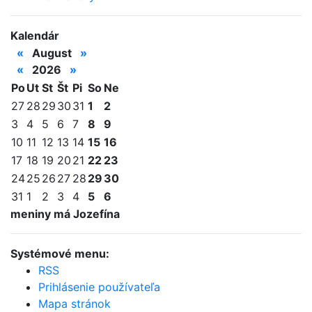
Kalendár
«
August
»
«
2026
»
Po
Ut
St
Št
Pi
So
Ne
27
28
29
30
31
1
2
3
4
5
6
7
8
9
10
11
12
13
14
15
16
17
18
19
20
21
22
23
24
25
26
27
28
29
30
31
1
2
3
4
5
6
meniny má Jozefína
Systémové menu:
RSS
Prihlásenie používateľa
Mapa stránok