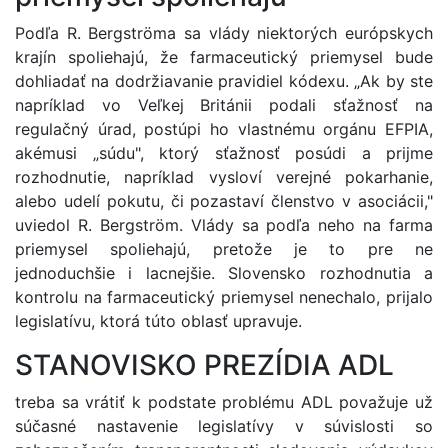
Podľa R. Bergströma sa vlády niektorých európskych
krajín spoliehajú, že farmaceutický priemysel bude
dohliadať na dodržiavanie pravidiel kódexu. „Ak by ste
napríklad vo Veľkej Británii podali sťažnosť na
regulačný úrad, postúpi ho vlastnému orgánu EFPIA,
akémusi „súdu", ktorý sťažnosť posúdi a prijme
rozhodnutie, napríklad vysloví verejné pokarhanie,
alebo udelí pokutu, či pozastaví členstvo v asociácii,"
uviedol R. Bergström. Vlády sa podľa neho na farma
priemysel spoliehajú, pretože je to pre ne
jednoduchšie i lacnejšie. Slovensko rozhodnutia a
kontrolu na farmaceutický priemysel nenechalo, prijalo
legislatívu, ktorá túto oblasť upravuje.
STANOVISKO PREZÍDIA ADL
treba sa vrátiť k podstate problému ADL považuje už
súčasné nastavenie legislatívy v súvislosti so