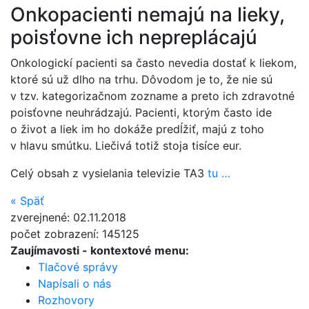
Onkopacienti nemajú na lieky,
poisťovne ich nepreplácajú
Onkologickí pacienti sa často nevedia dostať k liekom,
ktoré sú už dlho na trhu. Dôvodom je to, že nie sú
v tzv. kategorizačnom zozname a preto ich zdravotné
poisťovne neuhrádzajú. Pacienti, ktorým často ide
o život a liek im ho dokáže predĺžiť, majú z toho
v hlavu smútku. Liečivá totiž stoja tisíce eur.
Celý obsah z vysielania televizie TA3
tu …
«
Späť
zverejnené: 02.11.2018
počet zobrazení: 145125
Zaujímavosti
- kontextové menu:
Tlačové správy
Napísali o nás
Rozhovory