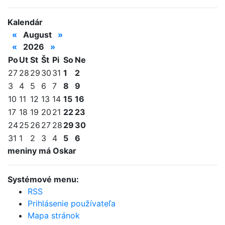
Kalendár
«
August
»
«
2026
»
Po
Ut
St
Št
Pi
So
Ne
27
28
29
30
31
1
2
3
4
5
6
7
8
9
10
11
12
13
14
15
16
17
18
19
20
21
22
23
24
25
26
27
28
29
30
31
1
2
3
4
5
6
meniny má Oskar
Systémové menu:
RSS
Prihlásenie používateľa
Mapa stránok