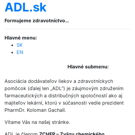
ADL.sk
Formujeme zdravotníctvo…
Hlavné menu:
SK
EN
Hlavné submenu:
Asociácia dodávateľov liekov a zdravotníckych
pomôcok (ďalej len „ADL“) je záujmovým združením
farmaceutických a distribučných spoločností ako aj
majiteľov lekární, ktorú v súčasnosti vedie prezident
PharmDr. Koloman Gachall.
Vítame Vás na našej stránke.
ADL je členom
ZCHFP – Zväzu chemického