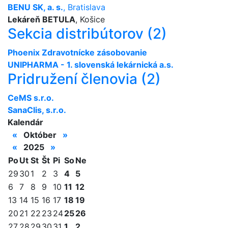
BENU SK, a. s.
, Bratislava
Lekáreň BETULA
, Košice
Sekcia distribútorov (2)
Phoenix Zdravotnícke zásobovanie
UNIPHARMA - 1. slovenská lekárnická a.s.
Pridružení členovia (2)
CeMS s.r.o.
SanaClis, s.r.o.
Kalendár
«
Október
»
«
2025
»
Po
Ut
St
Št
Pi
So
Ne
29
30
1
2
3
4
5
6
7
8
9
10
11
12
13
14
15
16
17
18
19
20
21
22
23
24
25
26
27
28
29
30
31
1
2