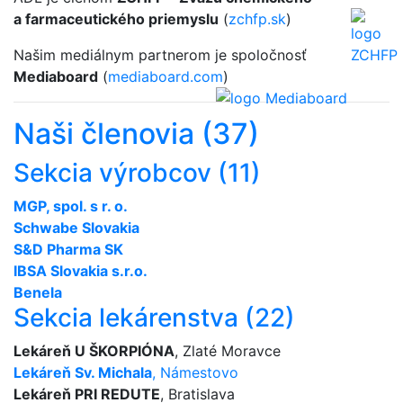
a farmaceutického priemyslu
(
zchfp.sk
)
Našim mediálnym partnerom je spoločnosť
Mediaboard
(
mediaboard.com
)
Naši členovia (37)
Sekcia výrobcov (11)
MGP, spol. s r. o.
Schwabe Slovakia
S&D Pharma SK
IBSA Slovakia s.r.o.
Benela
Sekcia lekárenstva (22)
Lekáreň U ŠKORPIÓNA
, Zlaté Moravce
Lekáreň Sv. Michala
, Námestovo
Lekáreň PRI REDUTE
, Bratislava