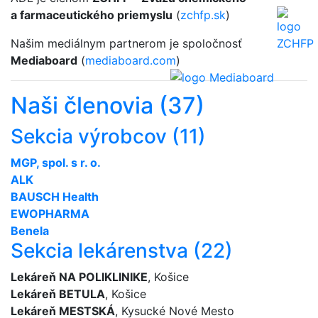
a farmaceutického priemyslu
(
zchfp.sk
)
Našim mediálnym partnerom je spoločnosť
Mediaboard
(
mediaboard.com
)
Naši členovia (37)
Sekcia výrobcov (11)
MGP, spol. s r. o.
ALK
BAUSCH Health
EWOPHARMA
Benela
Sekcia lekárenstva (22)
Lekáreň NA POLIKLINIKE
, Košice
Lekáreň BETULA
, Košice
Lekáreň MESTSKÁ
, Kysucké Nové Mesto