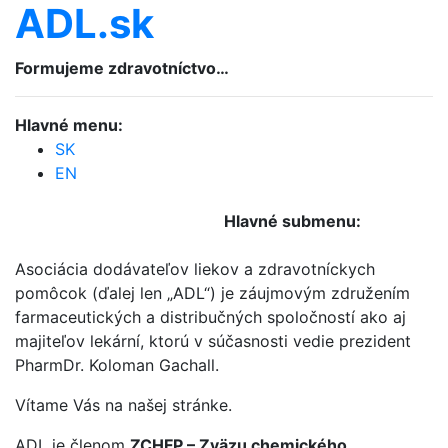
ADL.sk
Formujeme zdravotníctvo…
Hlavné menu:
SK
EN
Hlavné submenu:
Asociácia dodávateľov liekov a zdravotníckych
pomôcok (ďalej len „ADL“) je záujmovým združením
farmaceutických a distribučných spoločností ako aj
majiteľov lekární, ktorú v súčasnosti vedie prezident
PharmDr. Koloman Gachall.
Vítame Vás na našej stránke.
ADL je členom
ZCHFP – Zväzu chemického