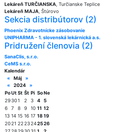
Lekáreň TURČIANSKA
, Turčianske Teplice
Lekáreň MAJA
, Štúrovo
Sekcia distribútorov (2)
Phoenix Zdravotnícke zásobovanie
UNIPHARMA - 1. slovenská lekárnická a.s.
Pridružení členovia (2)
SanaClis, s.r.o.
CeMS s.r.o.
Kalendár
«
Máj
»
«
2024
»
Po
Ut
St
Št
Pi
So
Ne
29
30
1
2
3
4
5
6
7
8
9
10
11
12
13
14
15
16
17
18
19
20
21
22
23
24
25
26
27
28
29
30
31
1
2