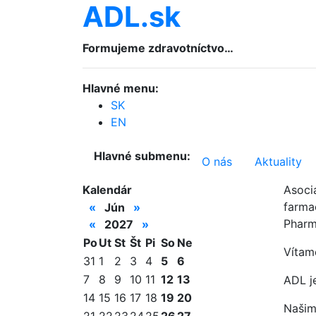
ADL.sk
Formujeme zdravotníctvo…
Hlavné menu:
SK
EN
Hlavné submenu:
O nás
Aktuality
Kalendár
Asoci
farmac
«
Jún
»
Pharm
«
2027
»
Po
Ut
St
Št
Pi
So
Ne
Vítam
31
1
2
3
4
5
6
7
8
9
10
11
12
13
ADL j
14
15
16
17
18
19
20
Našim