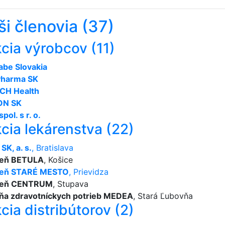
i členovia (37)
cia výrobcov (11)
be Slovakia
Pharma SK
CH Health
ON SK
pol. s r. o.
cia lekárenstva (22)
SK, a. s.
, Bratislava
reň BETULA
, Košice
reň STARÉ MESTO
, Prievidza
reň CENTRUM
, Stupava
ňa zdravotníckych potrieb MEDEA
, Stará Ľubovňa
cia distribútorov (2)