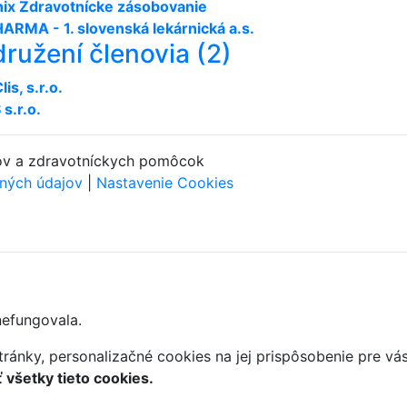
ix Zdravotnícke zásobovanie
ARMA - 1. slovenská lekárnická a.s.
družení členovia (2)
is, s.r.o.
s.r.o.
kov a zdravotníckych pomôcok
ných údajov
|
Nastavenie Cookies
nefungovala.
ránky, personalizačné cookies na jej prispôsobenie pre vá
všetky tieto cookies.