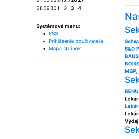
21
22
23
24
25
26
27
28
29
30
1
2
3
4
Naš
Systémové menu:
Sek
RSS
Prihlásenie používateľa
Schwa
Mapa stránok
S&D 
BAUS
BOIR
MGP, s
Sek
BENU 
Leká
Leká
Leká
Výdaj
Sek