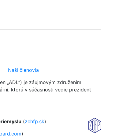
Naši členovia
len „ADL“) je záujmovým združením
ární, ktorú v súčasnosti vedie prezident
priemyslu
(
zchfp.sk
)
oard.com
)