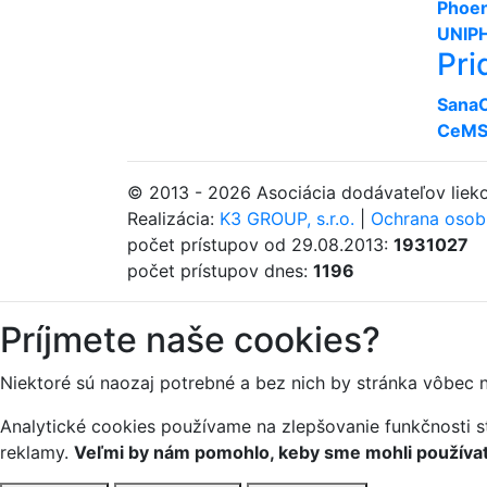
Phoen
UNIPH
Pri
SanaCl
CeMS 
© 2013 - 2026 Asociácia dodávateľov lie
Realizácia:
K3 GROUP, s.r.o.
|
Ochrana osob
počet prístupov od 29.08.2013:
1931027
počet prístupov dnes:
1196
Príjmete naše cookies?
Niektoré sú naozaj potrebné a bez nich by stránka vôbec 
Analytické cookies používame na zlepšovanie funkčnosti st
reklamy.
Veľmi by nám pomohlo, keby sme mohli používať 