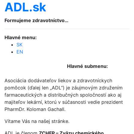
ADL.sk
Formujeme zdravotníctvo…
Hlavné menu:
SK
EN
Hlavné submenu:
Asociácia dodávateľov liekov a zdravotníckych
pomôcok (ďalej len „ADL“) je záujmovým združením
farmaceutických a distribučných spoločností ako aj
majiteľov lekární, ktorú v súčasnosti vedie prezident
PharmDr. Koloman Gachall.
Vítame Vás na našej stránke.
ADL je členom
ZCHFP – Zväzu chemického