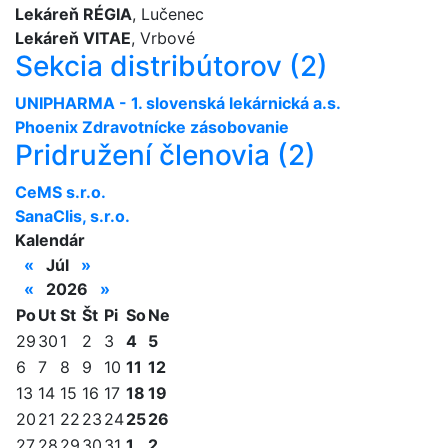
Lekáreň RÉGIA
, Lučenec
Lekáreň VITAE
, Vrbové
Sekcia distribútorov (2)
UNIPHARMA - 1. slovenská lekárnická a.s.
Phoenix Zdravotnícke zásobovanie
Pridružení členovia (2)
CeMS s.r.o.
SanaClis, s.r.o.
Kalendár
«
Júl
»
«
2026
»
Po
Ut
St
Št
Pi
So
Ne
29
30
1
2
3
4
5
6
7
8
9
10
11
12
13
14
15
16
17
18
19
20
21
22
23
24
25
26
27
28
29
30
31
1
2