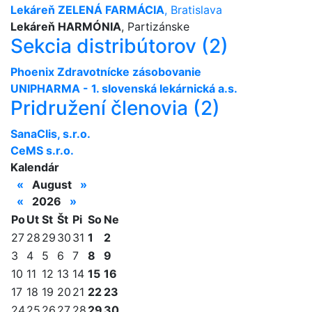
Lekáreň ZELENÁ FARMÁCIA
, Bratislava
Lekáreň HARMÓNIA
, Partizánske
Sekcia distribútorov (2)
Phoenix Zdravotnícke zásobovanie
UNIPHARMA - 1. slovenská lekárnická a.s.
Pridružení členovia (2)
SanaClis, s.r.o.
CeMS s.r.o.
Kalendár
«
August
»
«
2026
»
Po
Ut
St
Št
Pi
So
Ne
27
28
29
30
31
1
2
3
4
5
6
7
8
9
10
11
12
13
14
15
16
17
18
19
20
21
22
23
24
25
26
27
28
29
30