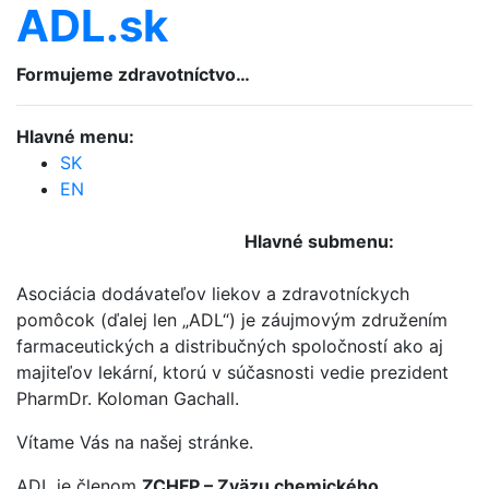
ADL.sk
Formujeme zdravotníctvo…
Hlavné menu:
SK
EN
Hlavné submenu:
Asociácia dodávateľov liekov a zdravotníckych
pomôcok (ďalej len „ADL“) je záujmovým združením
farmaceutických a distribučných spoločností ako aj
majiteľov lekární, ktorú v súčasnosti vedie prezident
PharmDr. Koloman Gachall.
Vítame Vás na našej stránke.
ADL je členom
ZCHFP – Zväzu chemického