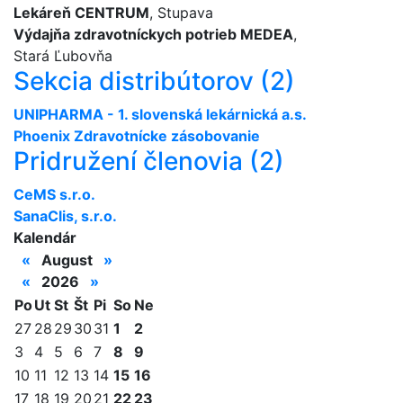
Lekáreň CENTRUM
, Stupava
Výdajňa zdravotníckych potrieb MEDEA
,
Stará Ľubovňa
Sekcia distribútorov (2)
UNIPHARMA - 1. slovenská lekárnická a.s.
Phoenix Zdravotnícke zásobovanie
Pridružení členovia (2)
CeMS s.r.o.
SanaClis, s.r.o.
Kalendár
«
August
»
«
2026
»
Po
Ut
St
Št
Pi
So
Ne
27
28
29
30
31
1
2
3
4
5
6
7
8
9
10
11
12
13
14
15
16
17
18
19
20
21
22
23