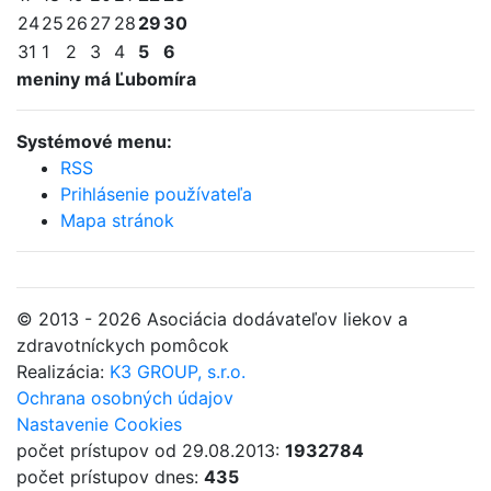
24
25
26
27
28
29
30
31
1
2
3
4
5
6
meniny má Ľubomíra
Systémové menu:
RSS
Prihlásenie používateľa
Mapa stránok
© 2013 - 2026 Asociácia dodávateľov liekov a
zdravotníckych pomôcok
Realizácia:
K3 GROUP, s.r.o.
Ochrana osobných údajov
Nastavenie Cookies
počet prístupov od 29.08.2013:
1932784
počet prístupov dnes:
435