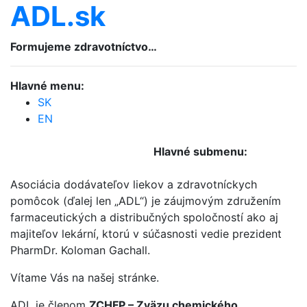
ADL.sk
Formujeme zdravotníctvo…
Hlavné menu:
SK
EN
Hlavné submenu:
Asociácia dodávateľov liekov a zdravotníckych
pomôcok (ďalej len „ADL“) je záujmovým združením
farmaceutických a distribučných spoločností ako aj
majiteľov lekární, ktorú v súčasnosti vedie prezident
PharmDr. Koloman Gachall.
Vítame Vás na našej stránke.
ADL je členom
ZCHFP – Zväzu chemického