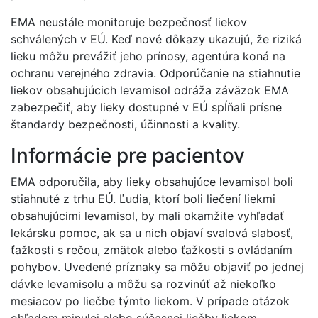
EMA neustále monitoruje bezpečnosť liekov
schválených v EÚ. Keď nové dôkazy ukazujú, že riziká
lieku môžu prevážiť jeho prínosy, agentúra koná na
ochranu verejného zdravia. Odporúčanie na stiahnutie
liekov obsahujúcich levamisol odráža záväzok EMA
zabezpečiť, aby lieky dostupné v EÚ spĺňali prísne
štandardy bezpečnosti, účinnosti a kvality.
Informácie pre pacientov
EMA odporučila, aby lieky obsahujúce levamisol boli
stiahnuté z trhu EÚ. Ľudia, ktorí boli liečení liekmi
obsahujúcimi levamisol, by mali okamžite vyhľadať
lekársku pomoc, ak sa u nich objaví svalová slabosť,
ťažkosti s rečou, zmätok alebo ťažkosti s ovládaním
pohybov. Uvedené príznaky sa môžu objaviť po jednej
dávke levamisolu a môžu sa rozvinúť až niekoľko
mesiacov po liečbe týmto liekom. V prípade otázok