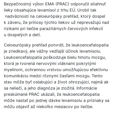
Bezpečnostný výbor EMA (PRAC) odporučil stiahnuť
lieky obsahujúce levamisol z trhu EÚ. Urobil tak
nadväznosti na celoeurópsky prehľad, ktorý dospel
k záveru, že prínosy týchto liekov už neprevažujú nad
rizikami pri liečbe parazitárnych červových infekcií
u dospelých a detí.
Celoeurópsky prehľad potvrdil, že leukoencefalopatia
je zriedkavý, ale vážny vedľajší účinok levamisolu.
Leukoencefalopatia poškodzuje bielu hmotu mozgu,
ktorá je tvorená nervovými vláknami pokrytými
myelínom, ochrannou vrstvou umožňujúcou efektívnu
komunikáciu medzi rôznymi časťami mozgu. Tento
stav môže byť oslabujúci a život ohrozujúci, najmä ak
sa nelieči, a jeho diagnóza je zložitá. Informácie
preskúmané PRAC ukázali, že leukoencefalopatia
môže nastať po jednej dávke levamisolu a príznaky sa
môžu objaviť až niekoľko mesiacov po liečbe.