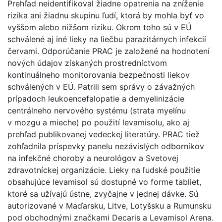
Prehľad neidentifikoval žiadne opatrenia na zníženie
rizika ani žiadnu skupinu ľudí, ktorá by mohla byť vo
vyššom alebo nižšom riziku. Okrem toho sú v EÚ
schválené aj iné lieky na liečbu parazitárnych infekcií
červami. Odporúčanie PRAC je založené na hodnotení
nových údajov získaných prostredníctvom
kontinuálneho monitorovania bezpečnosti liekov
schválených v EÚ. Patrili sem správy o závažných
prípadoch leukoencefalopatie a demyelinizácie
centrálneho nervového systému (strata myelínu
v mozgu a mieche) po použití levamisolu, ako aj
prehľad publikovanej vedeckej literatúry. PRAC tiež
zohľadnila príspevky panelu nezávislých odborníkov
na infekčné choroby a neurológov a Svetovej
zdravotníckej organizácie. Lieky na ľudské použitie
obsahujúce levamisol sú dostupné vo forme tabliet,
ktoré sa užívajú ústne, zvyčajne v jednej dávke. Sú
autorizované v Maďarsku, Litve, Lotyšsku a Rumunsku
pod obchodnými značkami Decaris a Levamisol Arena.