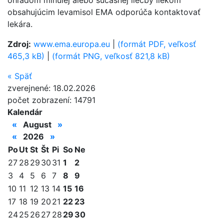
ohľadom minulej alebo súčasnej liečby liekom
obsahujúcim levamisol EMA odporúča kontaktovať
lekára.
Zdroj:
www.ema.europa.eu
|
(formát PDF, veľkosť
465,3 kB)
|
(formát PNG, veľkosť 821,8 kB)
«
Späť
zverejnené: 18.02.2026
počet zobrazení: 14791
Kalendár
«
August
»
«
2026
»
Po
Ut
St
Št
Pi
So
Ne
27
28
29
30
31
1
2
3
4
5
6
7
8
9
10
11
12
13
14
15
16
17
18
19
20
21
22
23
24
25
26
27
28
29
30