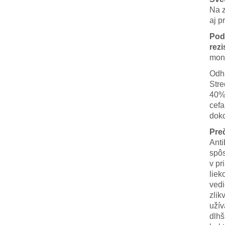
Na z
aj p
Pod
rezi
moni
Odha
Stre
40% 
cefa
dok
Pre
Anti
spôs
v pr
liek
vedi
zlik
užív
dlhš