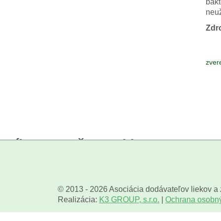
bakt
neuž
Zdro
zver
Príjmete naše cookies?
Niektoré sú naozaj potrebné a bez nich by stránka vôbec nefun
Analytické cookies používame na zlepšovanie funkčnosti stránk
nám pomohlo, keby sme mohli používať všetky tieto cookie
© 2013 - 2026 Asociácia dodávateľov liekov a
Realizácia:
K3 GROUP, s.r.o.
|
Ochrana osobn
Nastavenie
Len potrebné
Prijať všetko