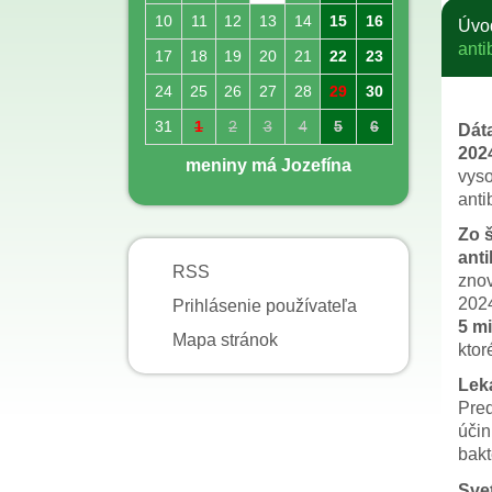
10
11
12
13
14
15
16
Úvo
anti
17
18
19
20
21
22
23
24
25
26
27
28
29
30
31
1
2
3
4
5
6
Dáta
2024
meniny má Jozefína
vyso
anti
Zo š
anti
RSS
znov
2024
Prihlásenie používateľa
5 mi
Mapa stránok
ktor
Leká
Pred
účin
bakt
Svet