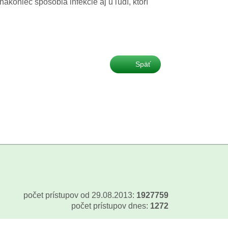
akoniec spôsobia infekcie aj u ľudí, ktorí
Späť
etingové cookies na zobrazenie relevantnej reklamy.
Veľmi by
počet prístupov od 29.08.2013:
1927759
počet prístupov dnes:
1272