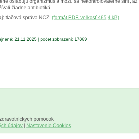
érie oslabujú organizmus a môžu sa nekontrolovateľne šíriť, až n
ívali žiadne antibiotiká.
j:
tlačová správa NCZI
(formát PDF, veľkosť 485,4 kB)
ejnené: 21.11.2025
|
počet zobrazení: 17869
govala.
y, personalizačné cookies na jej prispôsobenie pre vás a mark
s.
 zdravotníckych pomôcok
ých údajov
|
Nastavenie Cookies