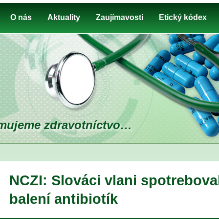
O nás
Aktuality
Zaujímavosti
Etický kódex
mujeme zdravotníctvo…
NCZI: Slováci vlani spotrebova
balení antibiotík