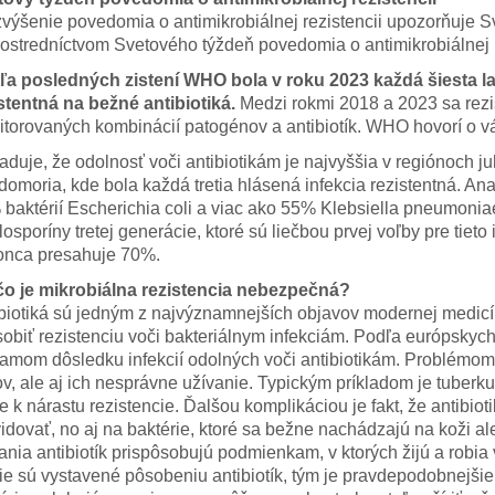
výšenie povedomia o antimikrobiálnej rezistencii upozorňuje S
rostredníctvom Svetového týždeň povedomia o antimikrobiálnej r
ľa posledných zistení WHO bola v roku 2023 každá šiesta la
stentná na bežné antibiotiká.
Medzi rokmi 2018 a 2023 sa rezi
torovaných kombinácií patogénov a antibiotík. WHO hovorí o vá
duje, že odolnosť voči antibiotikám je najvyššia v regiónoch
domoria, kde bola každá tretia hlásená infekcia rezistentná. A
baktérií Escherichia coli a viac ako 55% Klebsiella pneumonia
losporíny tretej generácie, ktoré sú liečbou prvej voľby pre tieto
onca presahuje 70%.
čo je mikrobiálna rezistencia nebezpečná?
biotiká sú jedným z najvýznamnejších objavov modernej medic
obiť rezistenciu voči bakteriálnym infekciám. Podľa európskyc
iamom dôsledku infekcií odolných voči antibiotikám. Problémom 
ov, ale aj ich nesprávne užívanie. Typickým príkladom je tuberku
e k nárastu rezistencie. Ďalšou komplikáciou je fakt, že antibiot
vidovať, no aj na baktérie, ktoré sa bežne nachádzajú na koži al
ania antibiotík prispôsobujú podmienkam, v ktorých žijú a robia 
ie sú vystavené pôsobeniu antibiotík, tým je pravdepodobnejšie,