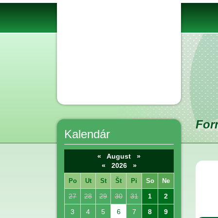
For
Kalendár
«
August
»
«
2026
»
Po
Ut
St
Št
Pi
So
Ne
27
28
29
30
31
1
2
3
4
5
6
7
8
9