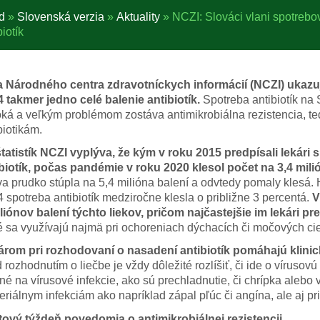
d
»
Slovenská verzia
»
Aktuality
»
NCZI: Slováci vlani spotrebov
biotík
 Národného centra zdravotníckych informácií (NCZI) ukazuj
 takmer jedno celé balenie antibiotík.
Spotreba antibiotík na 
ká a veľkým problémom zostáva antimikrobiálna rezistencia, ted
biotikám.
tatistík NCZI vyplýva, že kým v roku 2015 predpísali lekári
biotík, počas pandémie v roku 2020 klesol počet na 3,4 mili
a prudko stúpla na 5,4 milióna balení a odvtedy pomaly klesá.
 spotreba antibiotík medziročne klesla o približne 3 percentá.
V
liónov balení týchto liekov, pričom najčastejšie im lekári pr
é sa využívajú najmä pri ochoreniach dýchacích či močových cie
rom pri rozhodovaní o nasadení antibiotík pomáhajú klinick
 rozhodnutím o liečbe je vždy dôležité rozlíšiť, či ide o vírusovú
né na vírusové infekcie, ako sú prechladnutie, či chrípka alebo 
eriálnym infekciám ako napríklad zápal pľúc či angína, ale aj p
ový týždeň povedomia o antimikrobiálnej rezistencii