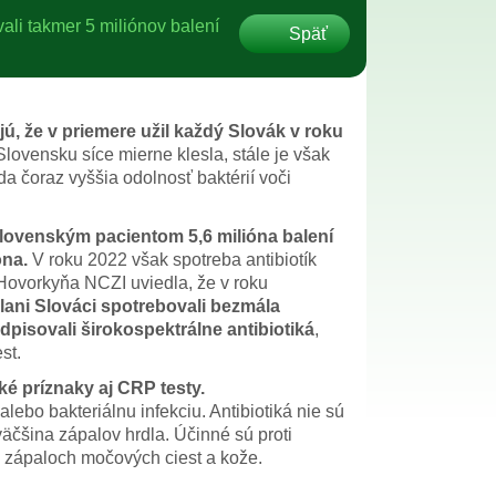
ali takmer 5 miliónov balení
Späť
ú, že v priemere užil každý Slovák v roku
Slovensku síce mierne klesla, stále je však
a čoraz vyššia odolnosť baktérií voči
 slovenským pacientom 5,6 milióna balení
óna.
V roku 2022 však spotreba antibiotík
 Hovorkyňa NCZI uviedla, že v roku
lani Slováci spotrebovali bezmála
edpisovali širokospektrálne antibiotiká
,
st.
é príznaky aj CRP testy.
 alebo bakteriálnu infekciu. Antibiotiká nie sú
väčšina zápalov hrdla. Účinné sú proti
ri zápaloch močových ciest a kože.