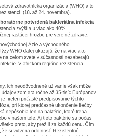
vetová zdravotnícka organizácia (WHO) a to
ezistencii (18. až 24. novembra).
boratórne potvrdená bakteriálna infekcia
stencia zvýšila u viac ako 40%
žnej rastúcej hrozbe pre verejné zdravie.
 juhovýchodnej Ázie a východného
nalýzy WHO ďalej ukazujú, že na viac ako
e na celom svete v súčasnosti nezaberajú
 infekcie. V africkom regióne rezistencia
íny. Ich neodôvodnené užívanie však môže
h údajov zomiera ročne až 35-tisíc Európanov
je nielen pričasté predpisovanie týchto
lóza, pri ktorej predčasné ukončenie liečby
iká nepôsobia len na baktérie, ktoré treba
ebo v našom tele. Aj tieto baktérie sa počas
všetko preto, aby prežili za každú cenu. Čím
 že si vytvoria odolnosť. Rezistentné