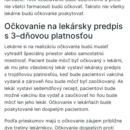
nie všetci farmaceuti budú očkovať. Takisto nie všetky
lekárne budú očkovanie poskytovať.
Očkovanie na lekársky predpis
s 3–dňovou platnosťou
Lekárne si na realizáciu očkovania budú musieť
vyhradiť špeciálny priestor alebo samostatnú
miestnosť. Pacient bude môcť byť očkovaný v lekárni,
ak mu jeho všeobecný lekár vystaví lekársky predpis
s trojdňovou platnosťou, keď bude pacientovi vakcína
vydaná a zároveň ňou bude môcť byť zaočkovaný. Ak
lekár vystaví sedemdňový recept, pacientovi bude
možné vakcínu iba vydať a zaočkovať ho ňou bude
môcť len jeho lekár. Očkovanie v lekárňach bude
poskytované len dospelým pacientom.
Podľa prieskumov majú o očkovanie záujem približne
dve tretiny lekárnikov. Očkovanie dospelých proti