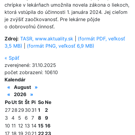
chrípke v lekárňach umožnila novela zákona o liekoch,
ktorá vstúpila do účinnosti 1. januára 2024. Jej cieľom
je zvýšiť zaočkovanosť. Pre lekárne pôjde
o dobrovoľnú činnosť.
Zdroj:
TASR, www.aktuality.sk
|
(formát PDF, veľkosť
3,5 MB)
|
(formát PNG, veľkosť 6,9 MB)
«
Späť
zverejnené: 31.10.2025
počet zobrazení: 10610
Kalendár
«
August
»
«
2026
»
Po
Ut
St
Št
Pi
So
Ne
27
28
29
30
31
1
2
3
4
5
6
7
8
9
10
11
12
13
14
15
16
17
18
19
20
21
22
23