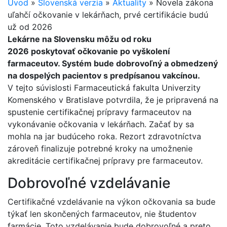
Úvod
»
Slovenská verzia
»
Aktuality
»
Novela zákona
uľahčí očkovanie v lekárňach, prvé certifikácie budú
už od 2026
Lekárne na Slovensku môžu od roku
2026 poskytovať očkovanie po vyškolení
farmaceutov. Systém bude dobrovoľný a obmedzený
na dospelých pacientov s predpísanou vakcínou.
V tejto súvislosti Farmaceutická fakulta Univerzity
Komenského v Bratislave potvrdila, že je pripravená na
spustenie certifikačnej prípravy farmaceutov na
vykonávanie očkovania v lekárňach. Začať by sa
mohla na jar budúceho roka. Rezort zdravotníctva
zároveň finalizuje potrebné kroky na umožnenie
akreditácie certifikačnej prípravy pre farmaceutov.
Dobrovoľné vzdelávanie
Certifikačné vzdelávanie na výkon očkovania sa bude
týkať len skončených farmaceutov, nie študentov
farmácie. Toto vzdelávanie bude dobrovoľné a preto