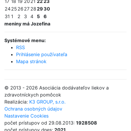
17
18
19
20
21
22
23
24
25
26
27
28
29
30
31
1
2
3
4
5
6
meniny má Jozefína
Systémové menu:
RSS
Prihlásenie používateľa
Mapa stránok
© 2013 - 2026 Asociácia dodávateľov liekov a
zdravotníckych pomôcok
Realizácia:
K3 GROUP, s.r.o.
Ochrana osobných údajov
Nastavenie Cookies
počet prístupov od 29.08.2013:
1928508
počet prístupov dnes:
2021