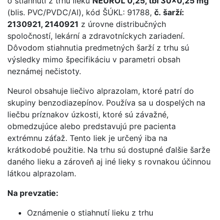
o stiahnutí z trhu lieku
NEUROL 0,25, tbl 30×0,25 mg
(blis. PVC/PVDC/Al), kód ŠÚKL: 91788,
č. šarží:
2130921, 2140921
z úrovne distribučných
spoločností, lekární a zdravotníckych zariadení.
Dôvodom stiahnutia predmetných šarží z trhu sú
výsledky mimo špecifikáciu v parametri obsah
neznámej nečistoty.
Neurol obsahuje liečivo alprazolam, ktoré patrí do
skupiny benzodiazepínov. Používa sa u dospelých na
liečbu príznakov úzkosti, ktoré sú závažné,
obmedzujúce alebo predstavujú pre pacienta
extrémnu záťaž. Tento liek je určený iba na
krátkodobé použitie. Na trhu sú dostupné ďalšie šarže
daného lieku a zároveň aj iné lieky s rovnakou účinnou
látkou alprazolam.
Na prevzatie:
Oznámenie o stiahnutí lieku z trhu