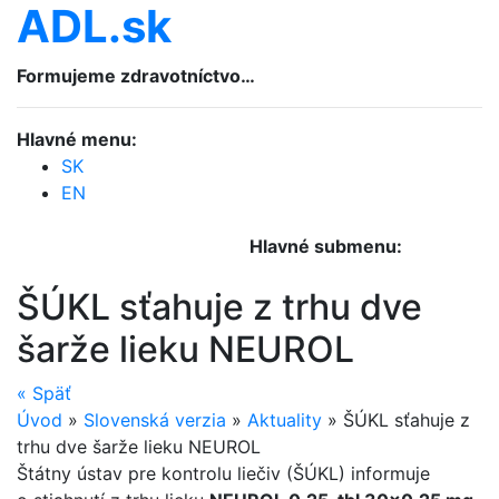
ADL.sk
Formujeme zdravotníctvo…
Hlavné menu:
SK
EN
Hlavné submenu:
ŠÚKL sťahuje z trhu dve
šarže lieku NEUROL
«
Späť
Úvod
»
Slovenská verzia
»
Aktuality
»
ŠÚKL sťahuje z
trhu dve šarže lieku NEUROL
Štátny ústav pre kontrolu liečiv (ŠÚKL) informuje