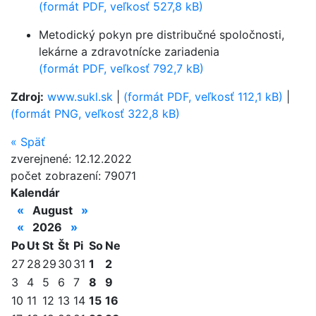
(formát PDF, veľkosť 527,8 kB)
Metodický pokyn pre distribučné spoločnosti,
lekárne a zdravotnícke zariadenia
(formát PDF, veľkosť 792,7 kB)
Zdroj:
www.sukl.sk
|
(formát PDF, veľkosť 112,1 kB)
|
(formát PNG, veľkosť 322,8 kB)
«
Späť
zverejnené: 12.12.2022
počet zobrazení: 79071
Kalendár
«
August
»
«
2026
»
Po
Ut
St
Št
Pi
So
Ne
27
28
29
30
31
1
2
3
4
5
6
7
8
9
10
11
12
13
14
15
16