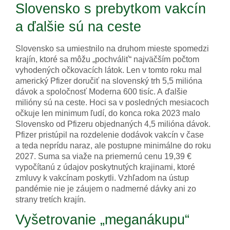
Slovensko s prebytkom vakcín
a ďalšie sú na ceste
Slovensko sa umiestnilo na druhom mieste spomedzi
krajín, ktoré sa môžu „pochváliť“ najväčším počtom
vyhodených očkovacích látok. Len v tomto roku mal
americký Pfizer doručiť na slovenský trh 5,5 milióna
dávok a spoločnosť Moderna 600 tisíc. A ďalšie
milióny sú na ceste. Hoci sa v posledných mesiacoch
očkuje len minimum ľudí, do konca roka 2023 malo
Slovensko od Pfizeru objednaných 4,5 milióna dávok.
Pfizer pristúpil na rozdelenie dodávok vakcín v čase
a teda neprídu naraz, ale postupne minimálne do roku
2027. Suma sa viaže na priemernú cenu 19,39 €
vypočítanú z údajov poskytnutých krajinami, ktoré
zmluvy k vakcínam poskytli. Vzhľadom na ústup
pandémie nie je záujem o nadmerné dávky ani zo
strany tretích krajín.
Vyšetrovanie „meganákupu“