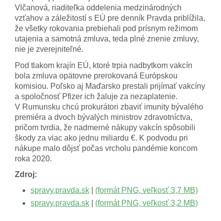
Vlčanová, riaditeľka oddelenia medzinárodných
vzťahov a záležitostí s EÚ pre denník Pravda priblížila,
že všetky rokovania prebiehali pod prísnym režimom
utajenia a samotná zmluva, teda plné znenie zmluvy,
nie je zverejniteľné.
Pod tlakom krajín EÚ, ktoré trpia nadbytkom vakcín
bola zmluva opätovne prerokovaná Európskou
komisiou. Poľsko aj Maďarsko prestali prijímať vakcíny
a spoločnosť Pfizer ich žaluje za nezaplatenie.
V Rumunsku chcú prokurátori zbaviť imunity bývalého
premiéra a dvoch bývalých ministrov zdravotníctva,
pričom tvrdia, že nadmerné nákupy vakcín spôsobili
škody za viac ako jednu miliardu €. K podvodu pri
nákupe malo dôjsť počas vrcholu pandémie koncom
roka 2020.
Zdroj:
spravy.pravda.sk
|
(formát PNG, veľkosť 3,7 MB)
spravy.pravda.sk
|
(formát PNG, veľkosť 3,2 MB)