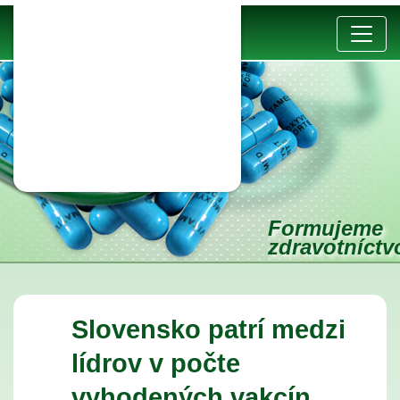
Formujeme
zdravotníct
Slovensko patrí medzi
lídrov v počte
vyhodených vakcín