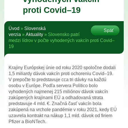
proti Covid–19
Úvod
»
Slovenská
Späť
verzia
»
Aktuality
»
Slovensko patrí
medzi lídrov v počte vyhodených vakcín proti Covid–
19
Krajiny Európskej únie od roku 2020 spoločne dodali
1,5 miliardy dávok vakcín proti ochoreniu Covid–19.
V prepočte to predstavuje cca tri dávky na každú
osobu v Európe. Podľa servera Politico bolo
vyhodených najmenej 215 miliónov dávok vakcín
zakúpených krajinami EÚ a odhadovaná strata
predstavuje 4 mld. €. Značná časť vakcín bola
zakúpená na vrchole pandémie v roku 2021, kedy EÚ
uzavrela kontrakt na nákup 1,1 mld. dávok od firiem
Pfizer a BioNTech.