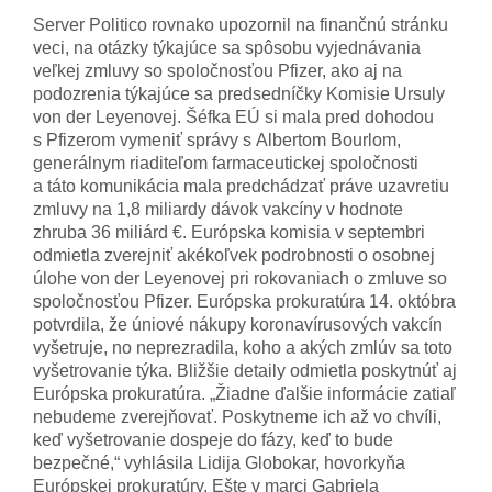
Server Politico rovnako upozornil na finančnú stránku
veci, na otázky týkajúce sa spôsobu vyjednávania
veľkej zmluvy so spoločnosťou Pfizer, ako aj na
podozrenia týkajúce sa predsedníčky Komisie Ursuly
von der Leyenovej. Šéfka EÚ si mala pred dohodou
s Pfizerom vymeniť správy s Albertom Bourlom,
generálnym riaditeľom farmaceutickej spoločnosti
a táto komunikácia mala predchádzať práve uzavretiu
zmluvy na 1,8 miliardy dávok vakcíny v hodnote
zhruba 36 miliárd €. Európska komisia v septembri
odmietla zverejniť akékoľvek podrobnosti o osobnej
úlohe von der Leyenovej pri rokovaniach o zmluve so
spoločnosťou Pfizer. Európska prokuratúra 14. októbra
potvrdila, že úniové nákupy koronavírusových vakcín
vyšetruje, no neprezradila, koho a akých zmlúv sa toto
vyšetrovanie týka. Bližšie detaily odmietla poskytnúť aj
Európska prokuratúra. „Žiadne ďalšie informácie zatiaľ
nebudeme zverejňovať. Poskytneme ich až vo chvíli,
keď vyšetrovanie dospeje do fázy, keď to bude
bezpečné,“ vyhlásila Lidija Globokar, hovorkyňa
Európskej prokuratúry. Ešte v marci Gabriela