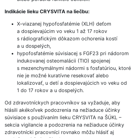
Indikácie lieku CRYSVITA na liečbu:
X–viazanej hypofosfatémie (XLH) deťom
a dospievajúcim vo veku 1 až 17 rokov
s rádiografickým dôkazom ochorenia kostí
a u dospelých,
hypofosfatémie súvisiacej s FGF23 pri nádorom
indukovanej osteomalácii (TIO) spojenej
s mezenchymálnymi nádormi s fosfatúriou, ktoré
nie je možné kuratívne resekovať alebo
lokalizovať, u detí a dospievajúcich vo veku od
1 do 17 rokov a u dospelých.
Od zdravotníckych pracovníkov sa vyžaduje, aby
hlásili akékoľvek podozrenia na nežiaduce účinky
súvisiace s používaním lieku CRYSVITA na ŠÚKL –
sekcia vigilancie a podozrenia na nežiaduce účinky
zdravotnícki pracovníci rovnako môžu hlásiť aj