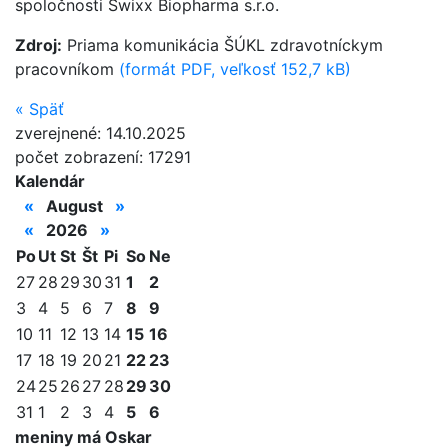
spoločnosti Swixx Biopharma s.r.o.
Zdroj:
Priama komunikácia ŠÚKL zdravotníckym
pracovníkom
(formát PDF, veľkosť 152,7 kB)
«
Späť
zverejnené: 14.10.2025
počet zobrazení: 17291
Kalendár
«
August
»
«
2026
»
Po
Ut
St
Št
Pi
So
Ne
27
28
29
30
31
1
2
3
4
5
6
7
8
9
10
11
12
13
14
15
16
17
18
19
20
21
22
23
24
25
26
27
28
29
30
31
1
2
3
4
5
6
meniny má Oskar