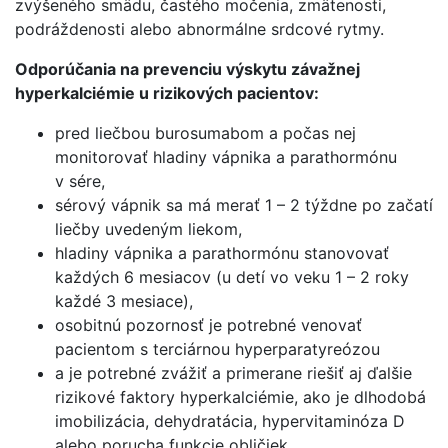
zvýšeného smädu, častého močenia, zmätenosti,
podráždenosti alebo abnormálne srdcové rytmy.
Odporúčania na prevenciu výskytu závažnej
hyperkalciémie u rizikových pacientov:
pred liečbou burosumabom a počas nej
monitorovať hladiny vápnika a parathormónu
v sére,
sérový vápnik sa má merať 1 – 2 týždne po začatí
liečby uvedeným liekom,
hladiny vápnika a parathormónu stanovovať
každých 6 mesiacov (u detí vo veku 1 – 2 roky
každé 3 mesiace),
osobitnú pozornosť je potrebné venovať
pacientom s terciárnou hyperparatyreózou
a je potrebné zvážiť a primerane riešiť aj ďalšie
rizikové faktory hyperkalciémie, ako je dlhodobá
imobilizácia, dehydratácia, hypervitaminóza D
alebo porucha funkcie obličiek.