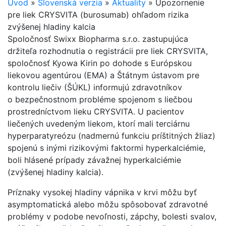
Úvod
»
Slovenská verzia
»
Aktuality
»
Upozornenie
pre liek CRYSVITA (burosumab) ohľadom rizika
zvýšenej hladiny kalcia
Spoločnosť Swixx Biopharma s.r.o. zastupujúca
držiteľa rozhodnutia o registrácii pre liek CRYSVITA,
spoločnosť Kyowa Kirin po dohode s Európskou
liekovou agentúrou (EMA) a Štátnym ústavom pre
kontrolu liečiv (ŠÚKL) informujú zdravotníkov
o bezpečnostnom probléme spojenom s liečbou
prostredníctvom lieku CRYSVITA. U pacientov
liečených uvedeným liekom, ktorí mali terciárnu
hyperparatyreózu (nadmernú funkciu príštitných žliaz)
spojenú s inými rizikovými faktormi hyperkalciémie,
boli hlásené prípady závažnej hyperkalciémie
(zvýšenej hladiny kalcia).
Príznaky vysokej hladiny vápnika v krvi môžu byť
asymptomatická alebo môžu spôsobovať zdravotné
problémy v podobe nevoľnosti, zápchy, bolesti svalov,