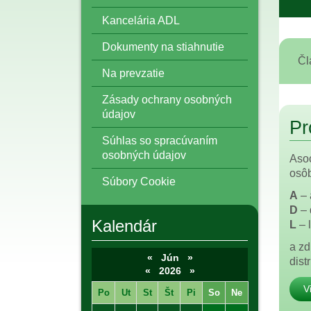
Kancelária ADL
Dokumenty na stiahnutie
Čl
Na prevzatie
Zásady ochrany osobných
údajov
Pro
Súhlas so spracúvaním
osobných údajov
Asoc
osôb
Súbory Cookie
A
– 
D
– 
Kalendár
L
– 
a zd
«
Jún
»
dist
«
2026
»
V
Po
Ut
St
Št
Pi
So
Ne