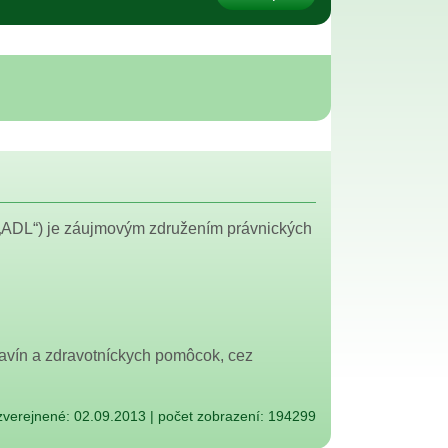
 „ADL“) je záujmovým združením právnických
travín a zdravotníckych pomôcok, cez
zverejnené: 02.09.2013
|
počet zobrazení: 194299