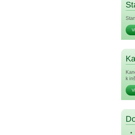
St
Sta
V
Ka
Kanc
k in
V
Do