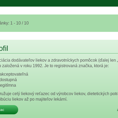
ánky:
1 - 10 / 10
fil
iácia dodávateľov liekov a zdravotníckych pomôcok (ďalej len
 založená v roku 1992. Je to registrovaná značka, ktorá je:
akceptovateľná
dostupná
legitímna
ružuje celý liekový reťazec od výrobcov liekov, dietetických po
ribúciu liekov až po majiteľov lekární.
iac