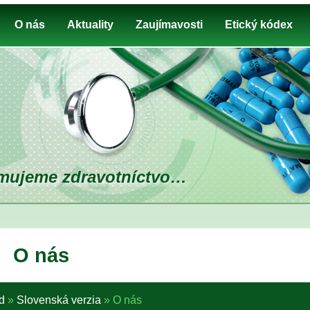
O nás
Aktuality
Zaujímavosti
Etický kódex
mujeme zdravotníctvo…
O nás
d
»
Slovenská verzia
»
O nás