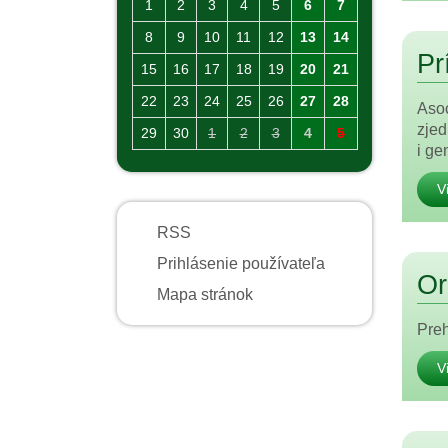
1
2
3
4
5
6
7
8
9
10
11
12
13
14
Pr
15
16
17
18
19
20
21
22
23
24
25
26
27
28
Asoc
zjed
29
30
1
2
3
4
5
i ge
V
RSS
Prihlásenie používateľa
Or
Mapa stránok
Preh
V