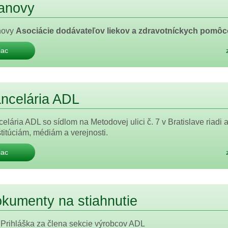
anovy
novy
Asociácie dodávateľov liekov a zdravotníckych pomô
iac
ncelária ADL
elária ADL so sídlom na Metodovej ulici č. 7 v Bratislave riadi
štitúciám, médiám a verejnosti.
iac
kumenty na stiahnutie
Prihláška za člena sekcie výrobcov ADL