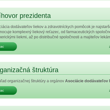
íhovor prezidenta
iácia dodávateľov liekov a zdravotníckych pomôcok je najstarš
nocuje komplexný liekový reťazec, od farmaceutických spoločno
nerickými liekmi, až po distribučné spoločnosti a majiteľov lekárn
iac
ganizačná štruktúra
ľad organizačnej štruktúry a orgánov
Asociácie dodávateľov 
iac