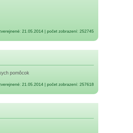
zverejnené: 21.05.2014
|
počet zobrazení: 252745
íckych pomôcok
zverejnené: 21.05.2014
|
počet zobrazení: 257618