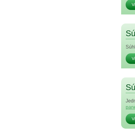
V
Sú
Súhl
V
Sú
Jedn
pane
V