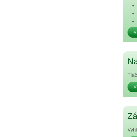
V
Na
Tlač
V
Zá
Vyhl