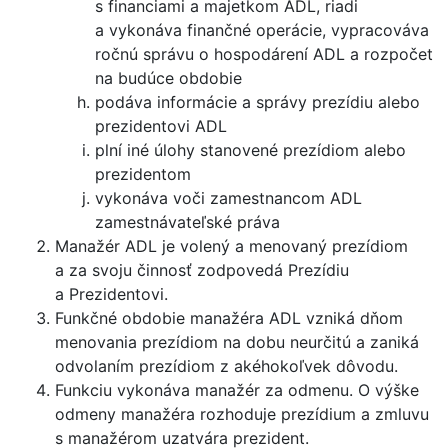
s financiami a majetkom ADL, riadi
a vykonáva finančné operácie, vypracováva
ročnú správu o hospodárení ADL a rozpočet
na budúce obdobie
podáva informácie a správy prezídiu alebo
prezidentovi ADL
plní iné úlohy stanovené prezídiom alebo
prezidentom
vykonáva voči zamestnancom ADL
zamestnávateľské práva
Manažér ADL je volený a menovaný prezídiom
a za svoju činnosť zodpovedá Prezídiu
a Prezidentovi.
Funkčné obdobie manažéra ADL vzniká dňom
menovania prezídiom na dobu neurčitú a zaniká
odvolaním prezídiom z akéhokoľvek dôvodu.
Funkciu vykonáva manažér za odmenu. O výške
odmeny manažéra rozhoduje prezídium a zmluvu
s manažérom uzatvára prezident.