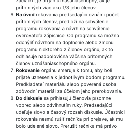
začiatku, je orgán uznášaniaschopný, ak je
prítomných viac ako 1/3 jeho členov.
Na úvod
rokovania predsedajúci oznámi počet
prítomných členov, predloží na schválenie
programu rokovania a návrh na schválenie
overovateľa zápisnice. Od programu sa možno
odchýliť návrhom na doplnenie alebo zmenu
programu niektorého z členov orgánu, ak to
odhlasuje nadpolovičná väčšina prítomných
členov uznášaniaschopného orgánu.
Rokovanie
orgánu smeruje k tomu, aby boli
prijaté uznesenia k jednotlivým bodom programu.
Predkladateľ materiálu alebo poverená osoba
zdôvodní materiál za účelom jeho prerokovania.
Do diskusie
sa prihlasujú členovia písomne
vopred alebo zdvihnutím ruky. Predsedajúci
udeľuje slovo a časový rozsah diskusie. Účastníci
rokovania nesmú rušiť rečníka pri prejave, ak mu
bolo udelené slovo. Prerušiť rečníka má právo