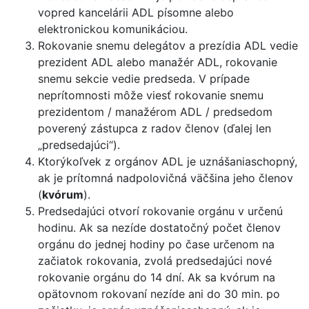
vopred kancelárii ADL písomne alebo
elektronickou komunikáciou.
Rokovanie snemu delegátov a prezídia ADL vedie
prezident ADL alebo manažér ADL, rokovanie
snemu sekcie vedie predseda. V prípade
neprítomnosti môže viesť rokovanie snemu
prezidentom / manažérom ADL / predsedom
poverený zástupca z radov členov (ďalej len
„predsedajúci“).
Ktorýkoľvek z orgánov ADL je uznášaniaschopný,
ak je prítomná nadpolovičná väčšina jeho členov
(
kvórum
).
Predsedajúci otvorí rokovanie orgánu v určenú
hodinu. Ak sa nezíde dostatočný počet členov
orgánu do jednej hodiny po čase určenom na
začiatok rokovania, zvolá predsedajúci nové
rokovanie orgánu do 14 dní. Ak sa kvórum na
opätovnom rokovaní nezíde ani do 30 min. po