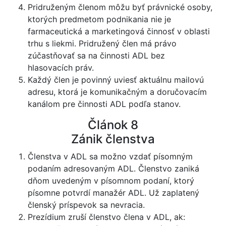
Pridruženým členom môžu byť právnické osoby,
ktorých predmetom podnikania nie je
farmaceutická a marketingová činnosť v oblasti
trhu s liekmi. Pridružený člen má právo
zúčastňovať sa na činnosti ADL bez
hlasovacích práv.
Každý člen je povinný uviesť aktuálnu mailovú
adresu, ktorá je komunikačným a doručovacím
kanálom pre činnosti ADL podľa stanov.
Článok 8
Zánik členstva
Členstva v ADL sa možno vzdať písomným
podaním adresovaným ADL. Členstvo zaniká
dňom uvedeným v písomnom podaní, ktorý
písomne potvrdí manažér ADL. Už zaplatený
členský príspevok sa nevracia.
Prezídium zruší členstvo člena v ADL, ak: