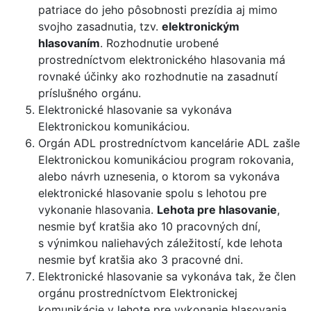
patriace do jeho pôsobnosti prezídia aj mimo
svojho zasadnutia, tzv.
elektronickým
hlasovaním
. Rozhodnutie urobené
prostredníctvom elektronického hlasovania má
rovnaké účinky ako rozhodnutie na zasadnutí
príslušného orgánu.
Elektronické hlasovanie sa vykonáva
Elektronickou komunikáciou.
Orgán ADL prostredníctvom kancelárie ADL zašle
Elektronickou komunikáciou program rokovania,
alebo návrh uznesenia, o ktorom sa vykonáva
elektronické hlasovanie spolu s lehotou pre
vykonanie hlasovania.
Lehota pre hlasovanie
,
nesmie byť kratšia ako 10 pracovných dní,
s výnimkou naliehavých záležitostí, kde lehota
nesmie byť kratšia ako 3 pracovné dni.
Elektronické hlasovanie sa vykonáva tak, že člen
orgánu prostredníctvom Elektronickej
komunikácie v lehote pre vykonanie hlasovania