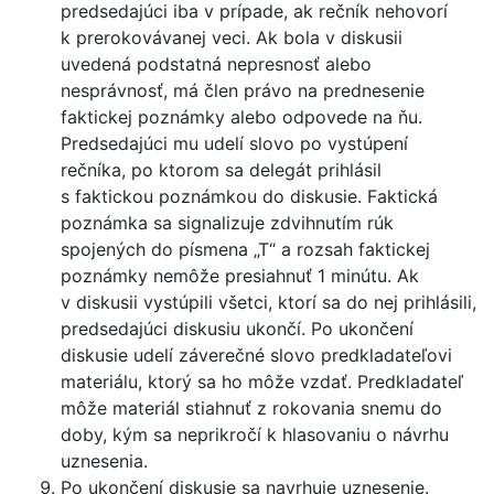
predsedajúci iba v prípade, ak rečník nehovorí
k prerokovávanej veci. Ak bola v diskusii
uvedená podstatná nepresnosť alebo
nesprávnosť, má člen právo na prednesenie
faktickej poznámky alebo odpovede na ňu.
Predsedajúci mu udelí slovo po vystúpení
rečníka, po ktorom sa delegát prihlásil
s faktickou poznámkou do diskusie. Faktická
poznámka sa signalizuje zdvihnutím rúk
spojených do písmena „T“ a rozsah faktickej
poznámky nemôže presiahnuť 1 minútu. Ak
v diskusii vystúpili všetci, ktorí sa do nej prihlásili,
predsedajúci diskusiu ukončí. Po ukončení
diskusie udelí záverečné slovo predkladateľovi
materiálu, ktorý sa ho môže vzdať. Predkladateľ
môže materiál stiahnuť z rokovania snemu do
doby, kým sa neprikročí k hlasovaniu o návrhu
uznesenia.
Po ukončení diskusie sa navrhuje uznesenie.