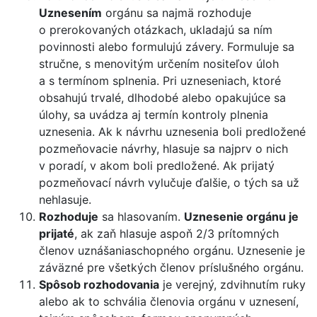
Uznesením
orgánu sa najmä rozhoduje
o prerokovaných otázkach, ukladajú sa ním
povinnosti alebo formulujú závery. Formuluje sa
stručne, s menovitým určením nositeľov úloh
a s termínom splnenia. Pri uzneseniach, ktoré
obsahujú trvalé, dlhodobé alebo opakujúce sa
úlohy, sa uvádza aj termín kontroly plnenia
uznesenia. Ak k návrhu uznesenia boli predložené
pozmeňovacie návrhy, hlasuje sa najprv o nich
v poradí, v akom boli predložené. Ak prijatý
pozmeňovací návrh vylučuje ďalšie, o tých sa už
nehlasuje.
Rozhoduje
sa hlasovaním.
Uznesenie orgánu je
prijaté
, ak zaň hlasuje aspoň 2/3 prítomných
členov uznášaniaschopného orgánu. Uznesenie je
záväzné pre všetkých členov príslušného orgánu.
Spôsob rozhodovania
je verejný, zdvihnutím ruky
alebo ak to schvália členovia orgánu v uznesení,