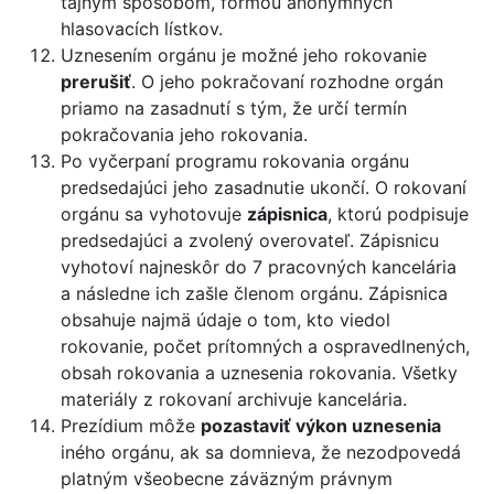
tajným spôsobom, formou anonymných
hlasovacích lístkov.
Uznesením orgánu je možné jeho rokovanie
prerušiť
. O jeho pokračovaní rozhodne orgán
priamo na zasadnutí s tým, že určí termín
pokračovania jeho rokovania.
Po vyčerpaní programu rokovania orgánu
predsedajúci jeho zasadnutie ukončí. O rokovaní
orgánu sa vyhotovuje
zápisnica
, ktorú podpisuje
predsedajúci a zvolený overovateľ. Zápisnicu
vyhotoví najneskôr do 7 pracovných kancelária
a následne ich zašle členom orgánu. Zápisnica
obsahuje najmä údaje o tom, kto viedol
rokovanie, počet prítomných a ospravedlnených,
obsah rokovania a uznesenia rokovania. Všetky
materiály z rokovaní archivuje kancelária.
Prezídium môže
pozastaviť výkon uznesenia
iného orgánu, ak sa domnieva, že nezodpovedá
platným všeobecne záväzným právnym