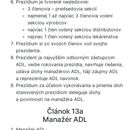
Prezídium je tvorené nasledovne:
3 členovia – predsedovia sekcií
najmenej 1 až najviac 3 členovia volení
sekciou výrobcov
najviac 1 člen volený sekciou distribútorov
najviac 1 člen volený sekciou lekárenstva
Prezídium si zo svojich členov volí svojho
prezidenta.
Prezident je najvyšším odborným zástupcom
ADL, vedie rokovania prezídia, navrhuje riešenia,
udáva úlohy manažérovi ADL, háji záujmy ADL
a reprezentuje ADL navonok.
Prezídium za účelom vykonávania a plnenia úloh
stanovených prezídiom deleguje úlohy
a povinnosti na manažéra ADL.
Článok 13a
Manažér ADL
Manažér ADL: