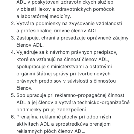
ADL v poskytovaní zdravotníckych služieb
v oblasti liekov a zdravotníckych pomôcok
a laboratórnej medicíny.
Vytvára podmienky na zvyšovanie vzdelanosti
a profesionálnej úrovne členov ADL.
Zastupuje, chráni a presadzuje oprávnené záujmy
členov ADL.
Vyjadruje sa k návrhom právnych predpisov,
ktoré sa vzťahujú na činnosť členov ADL,
spolupracuje s ministerstvami a ostatnými
orgánmi štátnej správy pri tvorbe nových
právnych predpisov v súvislosti s činnosťou
členov.
Spolupracuje pri reklamno-propagačnej činnosti
ADL a jej členov a vytvára technicko-organizačné
podmienky pri jej zabezpečení.
Prenajíma reklamné plochy pri odborných
aktivitách ADL a sprostredkúva prenájom
reklamných plôch členov ADL.