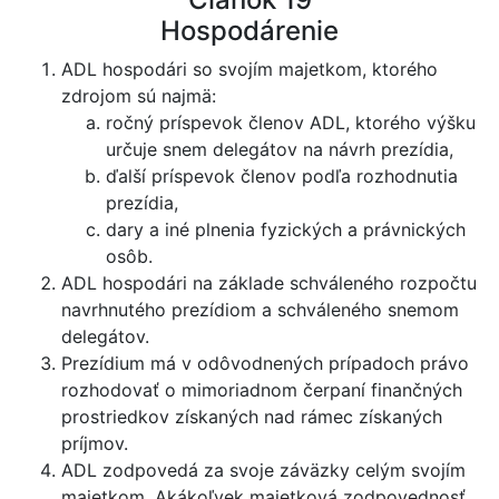
Hospodárenie
ADL hospodári so svojím majetkom, ktorého
zdrojom sú najmä:
ročný príspevok členov ADL, ktorého výšku
určuje snem delegátov na návrh prezídia,
ďalší príspevok členov podľa rozhodnutia
prezídia,
dary a iné plnenia fyzických a právnických
osôb.
ADL hospodári na základe schváleného rozpočtu
navrhnutého prezídiom a schváleného snemom
delegátov.
Prezídium má v odôvodnených prípadoch právo
rozhodovať o mimoriadnom čerpaní finančných
prostriedkov získaných nad rámec získaných
príjmov.
ADL zodpovedá za svoje záväzky celým svojím
majetkom. Akákoľvek majetková zodpovednosť