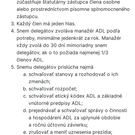
zúčastňuje štatutárny zástupca člena osobne
alebo prostredníctvom písomne splnomocneného
zástupcu.
Každý člen má jeden hlas.
Snem delegátov zvoláva manažér ADL podľa
potreby, minimálne jedenkrát za rok. Manažér
vždy zvolá do 30 dní mimoriadny snem
delegátov, ak o to požiada najmenej 1/3
členov ADL.
Snemu delegátov prislúcha najmä
schvaľovať stanovy a rozhodovať o ich
zmenách;
schvaľovať rozpočet;
schvaľovať etický kódex ADL a základné
vnútorné predpisy ADL;
prejednávať a schvaľovať správy o činnosti
a hospodárení ADL za uplynulé obdobie
a ročnú účtovnú závierku;
zrušovať a meniť uznesenia prezídia;