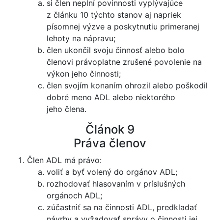
si člen neplní povinnosti vyplývajúce
z článku 10 týchto stanov aj napriek
písomnej výzve a poskytnutiu primeranej
lehoty na nápravu;
člen ukončil svoju činnosť alebo bolo
členovi právoplatne zrušené povolenie na
výkon jeho činnosti;
člen svojím konaním ohrozil alebo poškodil
dobré meno ADL alebo niektorého
jeho člena.
Článok 9
Práva členov
Člen ADL má právo:
voliť a byť volený do orgánov ADL;
rozhodovať hlasovaním v príslušných
orgánoch ADL;
zúčastniť sa na činnosti ADL, predkladať
návrhy a vyžadovať správy o činnosti jej