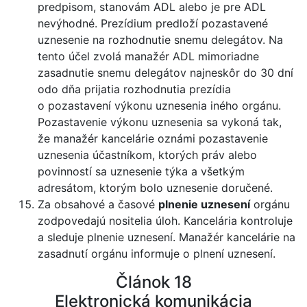
predpisom, stanovám ADL alebo je pre ADL
nevýhodné. Prezídium predloží pozastavené
uznesenie na rozhodnutie snemu delegátov. Na
tento účel zvolá manažér ADL mimoriadne
zasadnutie snemu delegátov najneskôr do 30 dní
odo dňa prijatia rozhodnutia prezídia
o pozastavení výkonu uznesenia iného orgánu.
Pozastavenie výkonu uznesenia sa vykoná tak,
že manažér kancelárie oznámi pozastavenie
uznesenia účastníkom, ktorých práv alebo
povinností sa uznesenie týka a všetkým
adresátom, ktorým bolo uznesenie doručené.
Za obsahové a časové
plnenie uznesení
orgánu
zodpovedajú nositelia úloh. Kancelária kontroluje
a sleduje plnenie uznesení. Manažér kancelárie na
zasadnutí orgánu informuje o plnení uznesení.
Článok 18
Elektronická komunikácia