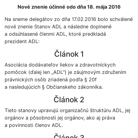
Nové znenie účinné odo dňa 18. mája 2016
Na sneme delegátov zo dňa 17.02.2016 bolo schválené
nové znenie Stanov ADL a následne doplnené
a odsúhlasené členmi ADL, ktoré predkladá
prezident ADL:
Článok 1
Asociácia dodávateľov liekov a zdravotníckych
pomôcok (ďalej len „ADL") je záujmovým združením
právnických osôb zriadená podľa § 20f
a nasledujúcich § Občianskeho zákonníka.
Článok 2
Tieto stanovy upravujú organizačnú štruktúru ADL, jej
orgánov a pôsobnosti jej orgánov, ako aj práva
a povinnosti členov ADL.
Článok 3