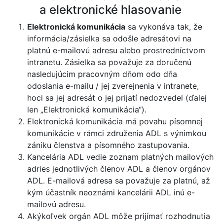
a elektronické hlasovanie
Elektronická komunikácia
sa vykonáva tak, že
informácia/zásielka sa odošle adresátovi na
platnú e-mailovú adresu alebo prostredníctvom
intranetu. Zásielka sa považuje za doručenú
nasledujúcim pracovným dňom odo dňa
odoslania e-mailu / jej zverejnenia v intranete,
hoci sa jej adresát o jej prijatí nedozvedel (ďalej
len „Elektronická komunikácia“).
Elektronická komunikácia má povahu písomnej
komunikácie v rámci združenia ADL s výnimkou
zániku členstva a písomného zastupovania.
Kancelária ADL vedie zoznam platných mailových
adries jednotlivých členov ADL a členov orgánov
ADL. E-mailová adresa sa považuje za platnú, až
kým účastník neoznámi kancelárii ADL inú e-
mailovú adresu.
Akýkoľvek orgán ADL môže prijímať rozhodnutia