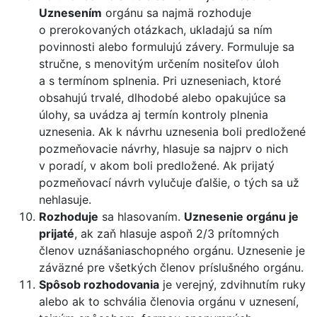
Uznesením
orgánu sa najmä rozhoduje
o prerokovaných otázkach, ukladajú sa ním
povinnosti alebo formulujú závery. Formuluje sa
stručne, s menovitým určením nositeľov úloh
a s termínom splnenia. Pri uzneseniach, ktoré
obsahujú trvalé, dlhodobé alebo opakujúce sa
úlohy, sa uvádza aj termín kontroly plnenia
uznesenia. Ak k návrhu uznesenia boli predložené
pozmeňovacie návrhy, hlasuje sa najprv o nich
v poradí, v akom boli predložené. Ak prijatý
pozmeňovací návrh vylučuje ďalšie, o tých sa už
nehlasuje.
Rozhoduje
sa hlasovaním.
Uznesenie orgánu je
prijaté
, ak zaň hlasuje aspoň 2/3 prítomných
členov uznášaniaschopného orgánu. Uznesenie je
záväzné pre všetkých členov príslušného orgánu.
Spôsob rozhodovania
je verejný, zdvihnutím ruky
alebo ak to schvália členovia orgánu v uznesení,