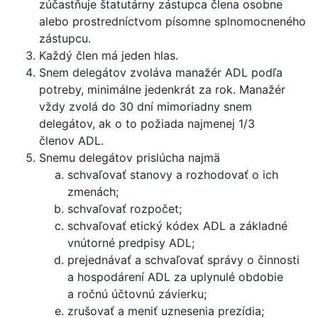
zúčastňuje štatutárny zástupca člena osobne
alebo prostredníctvom písomne splnomocneného
zástupcu.
Každý člen má jeden hlas.
Snem delegátov zvoláva manažér ADL podľa
potreby, minimálne jedenkrát za rok. Manažér
vždy zvolá do 30 dní mimoriadny snem
delegátov, ak o to požiada najmenej 1/3
členov ADL.
Snemu delegátov prislúcha najmä
schvaľovať stanovy a rozhodovať o ich
zmenách;
schvaľovať rozpočet;
schvaľovať etický kódex ADL a základné
vnútorné predpisy ADL;
prejednávať a schvaľovať správy o činnosti
a hospodárení ADL za uplynulé obdobie
a ročnú účtovnú závierku;
zrušovať a meniť uznesenia prezídia;