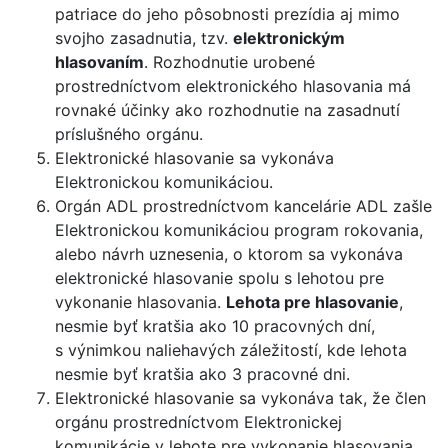
patriace do jeho pôsobnosti prezídia aj mimo
svojho zasadnutia, tzv.
elektronickým
hlasovaním
. Rozhodnutie urobené
prostredníctvom elektronického hlasovania má
rovnaké účinky ako rozhodnutie na zasadnutí
príslušného orgánu.
Elektronické hlasovanie sa vykonáva
Elektronickou komunikáciou.
Orgán ADL prostredníctvom kancelárie ADL zašle
Elektronickou komunikáciou program rokovania,
alebo návrh uznesenia, o ktorom sa vykonáva
elektronické hlasovanie spolu s lehotou pre
vykonanie hlasovania.
Lehota pre hlasovanie
,
nesmie byť kratšia ako 10 pracovných dní,
s výnimkou naliehavých záležitostí, kde lehota
nesmie byť kratšia ako 3 pracovné dni.
Elektronické hlasovanie sa vykonáva tak, že člen
orgánu prostredníctvom Elektronickej
komunikácie v lehote pre vykonanie hlasovania