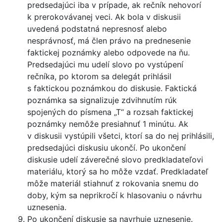
predsedajúci iba v prípade, ak rečník nehovorí
k prerokovávanej veci. Ak bola v diskusii
uvedená podstatná nepresnosť alebo
nesprávnosť, má člen právo na prednesenie
faktickej poznámky alebo odpovede na ňu.
Predsedajúci mu udelí slovo po vystúpení
rečníka, po ktorom sa delegát prihlásil
s faktickou poznámkou do diskusie. Faktická
poznámka sa signalizuje zdvihnutím rúk
spojených do písmena „T“ a rozsah faktickej
poznámky nemôže presiahnuť 1 minútu. Ak
v diskusii vystúpili všetci, ktorí sa do nej prihlásili,
predsedajúci diskusiu ukončí. Po ukončení
diskusie udelí záverečné slovo predkladateľovi
materiálu, ktorý sa ho môže vzdať. Predkladateľ
môže materiál stiahnuť z rokovania snemu do
doby, kým sa neprikročí k hlasovaniu o návrhu
uznesenia.
Po ukončení diskusie sa navrhuje uznesenie.