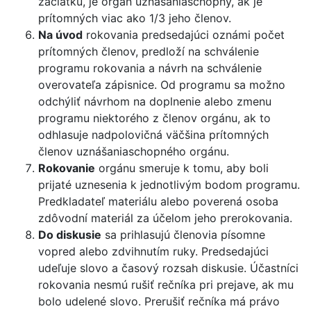
začiatku, je orgán uznášaniaschopný, ak je
prítomných viac ako 1/3 jeho členov.
Na úvod
rokovania predsedajúci oznámi počet
prítomných členov, predloží na schválenie
programu rokovania a návrh na schválenie
overovateľa zápisnice. Od programu sa možno
odchýliť návrhom na doplnenie alebo zmenu
programu niektorého z členov orgánu, ak to
odhlasuje nadpolovičná väčšina prítomných
členov uznášaniaschopného orgánu.
Rokovanie
orgánu smeruje k tomu, aby boli
prijaté uznesenia k jednotlivým bodom programu.
Predkladateľ materiálu alebo poverená osoba
zdôvodní materiál za účelom jeho prerokovania.
Do diskusie
sa prihlasujú členovia písomne
vopred alebo zdvihnutím ruky. Predsedajúci
udeľuje slovo a časový rozsah diskusie. Účastníci
rokovania nesmú rušiť rečníka pri prejave, ak mu
bolo udelené slovo. Prerušiť rečníka má právo