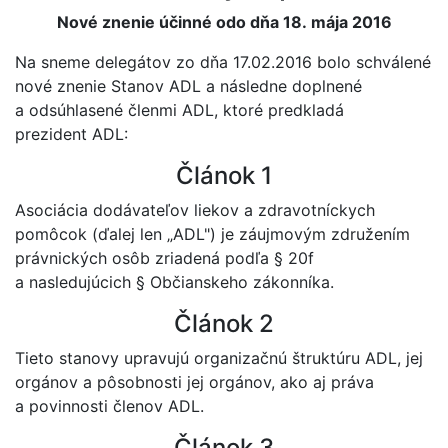
Nové znenie účinné odo dňa 18. mája 2016
Na sneme delegátov zo dňa 17.02.2016 bolo schválené
nové znenie Stanov ADL a následne doplnené
a odsúhlasené členmi ADL, ktoré predkladá
prezident ADL:
Článok 1
Asociácia dodávateľov liekov a zdravotníckych
pomôcok (ďalej len „ADL") je záujmovým združením
právnických osôb zriadená podľa § 20f
a nasledujúcich § Občianskeho zákonníka.
Článok 2
Tieto stanovy upravujú organizačnú štruktúru ADL, jej
orgánov a pôsobnosti jej orgánov, ako aj práva
a povinnosti členov ADL.
Článok 3