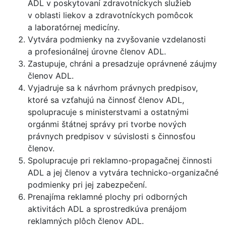
ADL v poskytovaní zdravotníckych služieb
v oblasti liekov a zdravotníckych pomôcok
a laboratórnej medicíny.
Vytvára podmienky na zvyšovanie vzdelanosti
a profesionálnej úrovne členov ADL.
Zastupuje, chráni a presadzuje oprávnené záujmy
členov ADL.
Vyjadruje sa k návrhom právnych predpisov,
ktoré sa vzťahujú na činnosť členov ADL,
spolupracuje s ministerstvami a ostatnými
orgánmi štátnej správy pri tvorbe nových
právnych predpisov v súvislosti s činnosťou
členov.
Spolupracuje pri reklamno-propagačnej činnosti
ADL a jej členov a vytvára technicko-organizačné
podmienky pri jej zabezpečení.
Prenajíma reklamné plochy pri odborných
aktivitách ADL a sprostredkúva prenájom
reklamných plôch členov ADL.