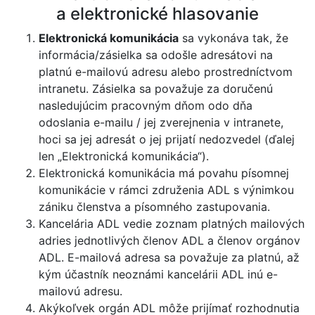
a elektronické hlasovanie
Elektronická komunikácia
sa vykonáva tak, že
informácia/zásielka sa odošle adresátovi na
platnú e-mailovú adresu alebo prostredníctvom
intranetu. Zásielka sa považuje za doručenú
nasledujúcim pracovným dňom odo dňa
odoslania e-mailu / jej zverejnenia v intranete,
hoci sa jej adresát o jej prijatí nedozvedel (ďalej
len „Elektronická komunikácia“).
Elektronická komunikácia má povahu písomnej
komunikácie v rámci združenia ADL s výnimkou
zániku členstva a písomného zastupovania.
Kancelária ADL vedie zoznam platných mailových
adries jednotlivých členov ADL a členov orgánov
ADL. E-mailová adresa sa považuje za platnú, až
kým účastník neoznámi kancelárii ADL inú e-
mailovú adresu.
Akýkoľvek orgán ADL môže prijímať rozhodnutia