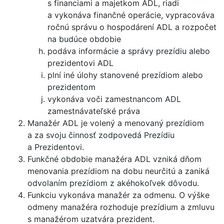
s financiami a majetkom ADL, riadi
a vykonáva finančné operácie, vypracováva
ročnú správu o hospodárení ADL a rozpočet
na budúce obdobie
podáva informácie a správy prezídiu alebo
prezidentovi ADL
plní iné úlohy stanovené prezídiom alebo
prezidentom
vykonáva voči zamestnancom ADL
zamestnávateľské práva
Manažér ADL je volený a menovaný prezídiom
a za svoju činnosť zodpovedá Prezídiu
a Prezidentovi.
Funkčné obdobie manažéra ADL vzniká dňom
menovania prezídiom na dobu neurčitú a zaniká
odvolaním prezídiom z akéhokoľvek dôvodu.
Funkciu vykonáva manažér za odmenu. O výške
odmeny manažéra rozhoduje prezídium a zmluvu
s manažérom uzatvára prezident.