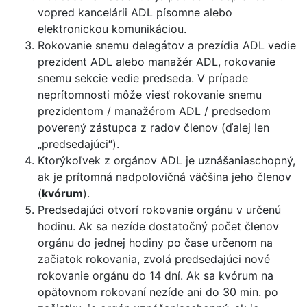
vopred kancelárii ADL písomne alebo
elektronickou komunikáciou.
Rokovanie snemu delegátov a prezídia ADL vedie
prezident ADL alebo manažér ADL, rokovanie
snemu sekcie vedie predseda. V prípade
neprítomnosti môže viesť rokovanie snemu
prezidentom / manažérom ADL / predsedom
poverený zástupca z radov členov (ďalej len
„predsedajúci“).
Ktorýkoľvek z orgánov ADL je uznášaniaschopný,
ak je prítomná nadpolovičná väčšina jeho členov
(
kvórum
).
Predsedajúci otvorí rokovanie orgánu v určenú
hodinu. Ak sa nezíde dostatočný počet členov
orgánu do jednej hodiny po čase určenom na
začiatok rokovania, zvolá predsedajúci nové
rokovanie orgánu do 14 dní. Ak sa kvórum na
opätovnom rokovaní nezíde ani do 30 min. po