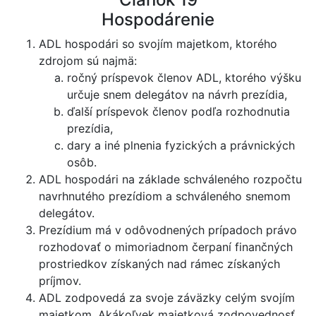
Hospodárenie
ADL hospodári so svojím majetkom, ktorého
zdrojom sú najmä:
ročný príspevok členov ADL, ktorého výšku
určuje snem delegátov na návrh prezídia,
ďalší príspevok členov podľa rozhodnutia
prezídia,
dary a iné plnenia fyzických a právnických
osôb.
ADL hospodári na základe schváleného rozpočtu
navrhnutého prezídiom a schváleného snemom
delegátov.
Prezídium má v odôvodnených prípadoch právo
rozhodovať o mimoriadnom čerpaní finančných
prostriedkov získaných nad rámec získaných
príjmov.
ADL zodpovedá za svoje záväzky celým svojím
majetkom. Akákoľvek majetková zodpovednosť