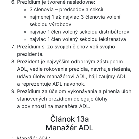
Prezídium je tvorené nasledovne:
3 členovia – predsedovia sekcií
najmenej 1 až najviac 3 členovia volení
sekciou výrobcov
najviac 1 člen volený sekciou distribútorov
najviac 1 člen volený sekciou lekárenstva
Prezídium si zo svojich členov volí svojho
prezidenta.
Prezident je najvyšším odborným zástupcom
ADL, vedie rokovania prezídia, navrhuje riešenia,
udáva úlohy manažérovi ADL, háji záujmy ADL
a reprezentuje ADL navonok.
Prezídium za účelom vykonávania a plnenia úloh
stanovených prezídiom deleguje úlohy
a povinnosti na manažéra ADL.
Článok 13a
Manažér ADL
Manažér ADL: