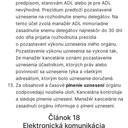
predpisom, stanovám ADL alebo je pre ADL
nevýhodné. Prezídium predloží pozastavené
uznesenie na rozhodnutie snemu delegátov. Na
tento účel zvolá manažér ADL mimoriadne
zasadnutie snemu delegátov najneskôr do 30 dní
odo dňa prijatia rozhodnutia prezídia
o pozastavení výkonu uznesenia iného orgánu.
Pozastavenie výkonu uznesenia sa vykoná tak,
že manažér kancelárie oznámi pozastavenie
uznesenia účastníkom, ktorých práv alebo
povinností sa uznesenie týka a všetkým
adresátom, ktorým bolo uznesenie doručené.
Za obsahové a časové
plnenie uznesení
orgánu
zodpovedajú nositelia úloh. Kancelária kontroluje
a sleduje plnenie uznesení. Manažér kancelárie na
zasadnutí orgánu informuje o plnení uznesení.
Článok 18
Elektronická komunikácia