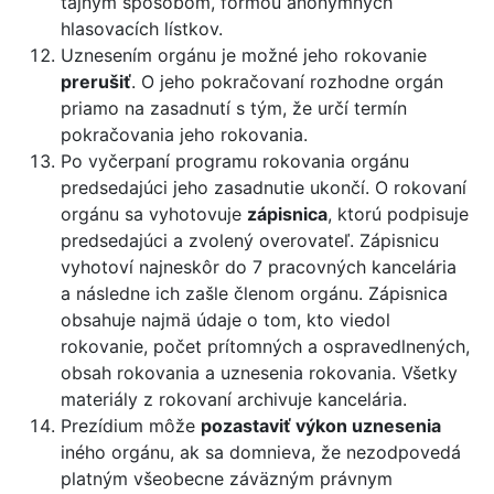
tajným spôsobom, formou anonymných
hlasovacích lístkov.
Uznesením orgánu je možné jeho rokovanie
prerušiť
. O jeho pokračovaní rozhodne orgán
priamo na zasadnutí s tým, že určí termín
pokračovania jeho rokovania.
Po vyčerpaní programu rokovania orgánu
predsedajúci jeho zasadnutie ukončí. O rokovaní
orgánu sa vyhotovuje
zápisnica
, ktorú podpisuje
predsedajúci a zvolený overovateľ. Zápisnicu
vyhotoví najneskôr do 7 pracovných kancelária
a následne ich zašle členom orgánu. Zápisnica
obsahuje najmä údaje o tom, kto viedol
rokovanie, počet prítomných a ospravedlnených,
obsah rokovania a uznesenia rokovania. Všetky
materiály z rokovaní archivuje kancelária.
Prezídium môže
pozastaviť výkon uznesenia
iného orgánu, ak sa domnieva, že nezodpovedá
platným všeobecne záväzným právnym