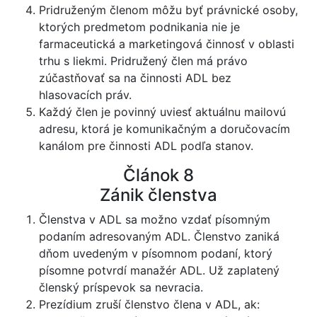
Pridruženým členom môžu byť právnické osoby,
ktorých predmetom podnikania nie je
farmaceutická a marketingová činnosť v oblasti
trhu s liekmi. Pridružený člen má právo
zúčastňovať sa na činnosti ADL bez
hlasovacích práv.
Každý člen je povinný uviesť aktuálnu mailovú
adresu, ktorá je komunikačným a doručovacím
kanálom pre činnosti ADL podľa stanov.
Článok 8
Zánik členstva
Členstva v ADL sa možno vzdať písomným
podaním adresovaným ADL. Členstvo zaniká
dňom uvedeným v písomnom podaní, ktorý
písomne potvrdí manažér ADL. Už zaplatený
členský príspevok sa nevracia.
Prezídium zruší členstvo člena v ADL, ak: