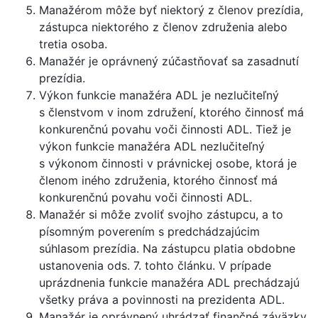
Manažérom môže byť niektorý z členov prezídia,
zástupca niektorého z členov združenia alebo
tretia osoba.
Manažér je oprávnený zúčastňovať sa zasadnutí
prezídia.
Výkon funkcie manažéra ADL je nezlučiteľný
s členstvom v inom združení, ktorého činnosť má
konkurenčnú povahu voči činnosti ADL. Tiež je
výkon funkcie manažéra ADL nezlučiteľný
s výkonom činnosti v právnickej osobe, ktorá je
členom iného združenia, ktorého činnosť má
konkurenčnú povahu voči činnosti ADL.
Manažér si môže zvoliť svojho zástupcu, a to
písomným poverením s predchádzajúcim
súhlasom prezídia. Na zástupcu platia obdobne
ustanovenia ods. 7. tohto článku. V prípade
uprázdnenia funkcie manažéra ADL prechádzajú
všetky práva a povinnosti na prezidenta ADL.
Manažér je oprávnený uhrádzať finančné záväzky