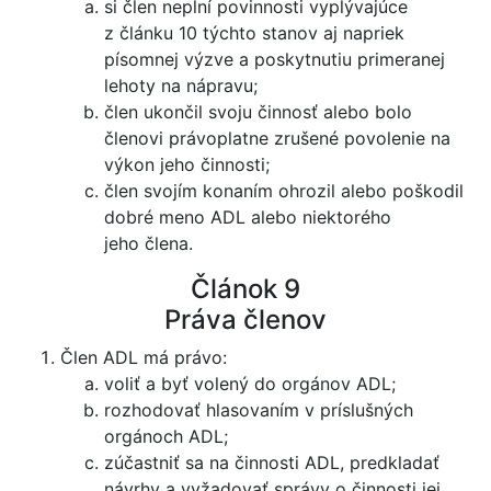
si člen neplní povinnosti vyplývajúce
z článku 10 týchto stanov aj napriek
písomnej výzve a poskytnutiu primeranej
lehoty na nápravu;
člen ukončil svoju činnosť alebo bolo
členovi právoplatne zrušené povolenie na
výkon jeho činnosti;
člen svojím konaním ohrozil alebo poškodil
dobré meno ADL alebo niektorého
jeho člena.
Článok 9
Práva členov
Člen ADL má právo:
voliť a byť volený do orgánov ADL;
rozhodovať hlasovaním v príslušných
orgánoch ADL;
zúčastniť sa na činnosti ADL, predkladať
návrhy a vyžadovať správy o činnosti jej