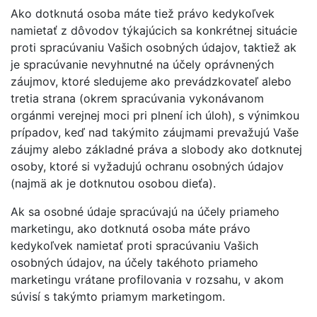
Ako dotknutá osoba máte tiež právo kedykoľvek
namietať z dôvodov týkajúcich sa konkrétnej situácie
proti spracúvaniu Vašich osobných údajov, taktiež ak
je spracúvanie nevyhnutné na účely oprávnených
záujmov, ktoré sledujeme ako prevádzkovateľ alebo
tretia strana (okrem spracúvania vykonávanom
orgánmi verejnej moci pri plnení ich úloh), s výnimkou
prípadov, keď nad takýmito záujmami prevažujú Vaše
záujmy alebo základné práva a slobody ako dotknutej
osoby, ktoré si vyžadujú ochranu osobných údajov
(najmä ak je dotknutou osobou dieťa).
Ak sa osobné údaje spracúvajú na účely priameho
marketingu, ako dotknutá osoba máte právo
kedykoľvek namietať proti spracúvaniu Vašich
osobných údajov, na účely takéhoto priameho
marketingu vrátane profilovania v rozsahu, v akom
súvisí s takýmto priamym marketingom.