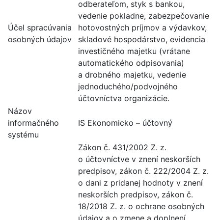
odberateľom, styk s bankou,
vedenie pokladne, zabezpečovanie
Účel spracúvania
hotovostných príjmov a výdavkov,
osobných údajov
skladové hospodárstvo, evidencia
investičného majetku (vrátane
automatického odpisovania)
a drobného majetku, vedenie
jednoduchého/pod­vojného
účtovníctva organizácie.
Názov
informačného
IS Ekonomicko – účtovný
systému
Zákon č. 431/2002 Z. z.
o účtovníctve v znení neskorších
predpisov, zákon č. 222/2004 Z. z.
o dani z pridanej hodnoty v znení
neskorších predpisov, zákon č.
18/2018 Z. z. o ochrane osobných
údajov a o zmene a doplnení