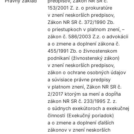
Právny základ
predpisov, Zákon NR SR č.
153/2001 Z. z. o prokuratúre
v znení neskorších predpisov,
Zákon NR SR č. 372/1990 Zb.
o priestupkoch v platnom znení, –
zákon č. 586/2003 Z.z. o advokácii
a o zmene a doplnení zákona č.
455/1991 Zb. o živnostenskom
podnikaní (živnostenský zákon)
v znení neskorších predpisov,
zákon o ochrane osobných údajov
a súvisiace právne predpisy
v platnom znení, Zákon NR SR č.
2/2017 ktorým sa mení a dopĺňa
zákon NR SR č. 233/1995 Z. z.
o súdnych exekútoroch a exekučnej
činnosti (Exekučný poriadok)
a o zmene a doplnení ďalších
zákonov v znení neskorších