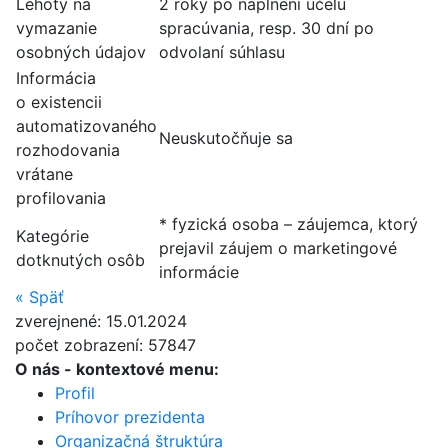
Lehoty na
2 roky po naplnení účelu
vymazanie
spracúvania, resp. 30 dní po
osobných údajov
odvolaní súhlasu
Informácia
o existencii
automatizovaného
Neuskutočňuje sa
rozhodovania
vrátane
profilovania
* fyzická osoba – záujemca, ktorý
Kategórie
prejavil záujem o marketingové
dotknutých osôb
informácie
«
Späť
zverejnené: 15.01.2024
počet zobrazení: 57847
O nás
- kontextové menu:
Profil
Príhovor prezidenta
Organizačná štruktúra