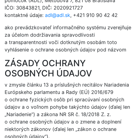
pomôcok (ADL), Metodova 7, 821 08 Bratislava
IČO: 30843821, DIČ: 2020921727
kontaktné údaje:
adl@
adl.sk
, +421 910 90 42 42
ako prevádzkovateľ informačného systému zverejňuje
za účelom dodržiavania spravodlivosti
a transparentnosti voči dotknutým osobám toto
vyhlásenie o ochrane osobných údajov pod názvom
ZÁSADY OCHRANY
OSOBNÝCH ÚDAJOV
v zmysle článku 13 a príslušných recitálov Nariadenia
Európskeho parlamentu a Rady (EÚ) 2016/679
o ochrane fyzických osôb pri spracúvaní osobných
údajov a o voľnom pohybe takýchto údajov (ďalej len
„Nariadenie“) a zákona NR SR č. 18/2018 Z. z.
o ochrane osobných údajov a o zmene a doplnení
niektorých zákonov (ďalej len „zákon o ochrane
osobných údajov“).