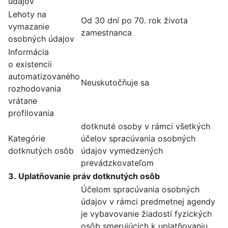
údajov
Lehoty na
Od 30 dní po 70. rok života
vymazanie
zamestnanca
osobných údajov
Informácia
o existencii
automatizovaného
Neuskutočňuje sa
rozhodovania
vrátane
profilovania
dotknuté osoby v rámci všetkých
Kategórie
účelov spracúvania osobných
dotknutých osôb
údajov vymedzených
prevádzkovateľom
3. Uplatňovanie práv dotknutých osôb
Účelom spracúvania osobných
údajov v rámci predmetnej agendy
je vybavovanie žiadostí fyzických
osôb smerujúcich k uplatňovaniu