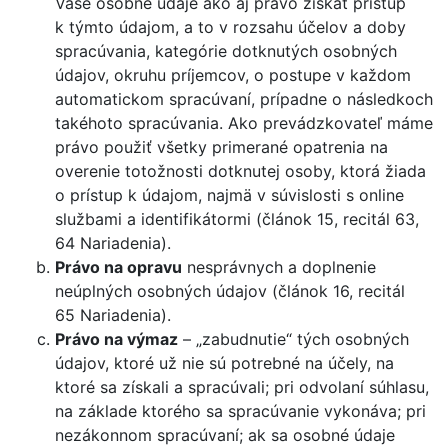
Vaše osobné údaje ako aj právo získať prístup
k týmto údajom, a to v rozsahu účelov a doby
spracúvania, kategórie dotknutých osobných
údajov, okruhu príjemcov, o postupe v každom
automatickom spracúvaní, prípadne o následkoch
takéhoto spracúvania. Ako prevádzkovateľ máme
právo použiť všetky primerané opatrenia na
overenie totožnosti dotknutej osoby, ktorá žiada
o prístup k údajom, najmä v súvislosti s online
službami a identifikátormi (článok 15, recitál 63,
64 Nariadenia).
Právo na opravu
nesprávnych a doplnenie
neúplných osobných údajov (článok 16, recitál
65 Nariadenia).
Právo na výmaz
– „zabudnutie“ tých osobných
údajov, ktoré už nie sú potrebné na účely, na
ktoré sa získali a spracúvali; pri odvolaní súhlasu,
na základe ktorého sa spracúvanie vykonáva; pri
nezákonnom spracúvaní; ak sa osobné údaje