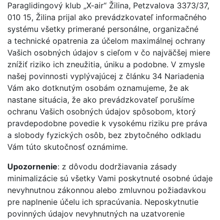
Paraglidingový klub „X-air“ Žilina, Petzvalova 3373/37,
010 15, Žilina prijal ako prevádzkovateľ informačného
systému všetky primerané personálne, organizačné
a technické opatrenia za účelom maximálnej ochrany
Vašich osobných údajov s cieľom v čo najväčšej miere
znížiť riziko ich zneužitia, úniku a podobne. V zmysle
našej povinnosti vyplývajúcej z článku 34 Nariadenia
Vám ako dotknutým osobám oznamujeme, že ak
nastane situácia, že ako prevádzkovateľ porušíme
ochranu Vašich osobných údajov spôsobom, ktorý
pravdepodobne povedie k vysokému riziku pre práva
a slobody fyzických osôb, bez zbytočného odkladu
Vám túto skutočnosť oznámime.
Upozornenie
: z dôvodu dodržiavania zásady
minimalizácie sú všetky Vami poskytnuté osobné údaje
nevyhnutnou zákonnou alebo zmluvnou požiadavkou
pre naplnenie účelu ich spracúvania. Neposkytnutie
povinných údajov nevyhnutných na uzatvorenie