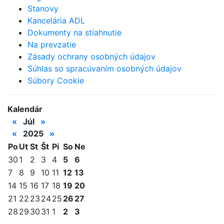
Stanovy
Kancelária ADL
Dokumenty na stiahnutie
Na prevzatie
Zásady ochrany osobných údajov
Súhlas so spracúvaním osobných údajov
Súbory Cookie
Kalendár
«
Júl
»
«
2025
»
Po
Ut
St
Št
Pi
So
Ne
30
1
2
3
4
5
6
7
8
9
10
11
12
13
14
15
16
17
18
19
20
21
22
23
24
25
26
27
28
29
30
31
1
2
3