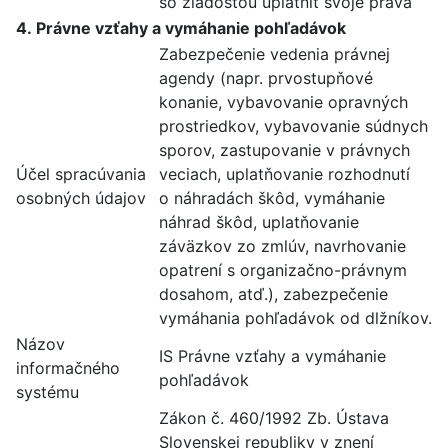
so žiadosťou uplatniť svoje práva
4. Právne vzťahy a vymáhanie pohľadávok
Zabezpečenie vedenia právnej
agendy (napr. prvostupňové
konanie, vybavovanie opravných
prostriedkov, vybavovanie súdnych
sporov, zastupovanie v právnych
Účel spracúvania
veciach, uplatňovanie rozhodnutí
osobných údajov
o náhradách škôd, vymáhanie
náhrad škôd, uplatňovanie
záväzkov zo zmlúv, navrhovanie
opatrení s organizačno-právnym
dosahom, atď.), zabezpečenie
vymáhania pohľadávok od dlžníkov.
Názov
IS Právne vzťahy a vymáhanie
informačného
pohľadávok
systému
Zákon č. 460/1992 Zb. Ústava
Slovenskej republiky v znení