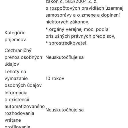
zákon č. 583/2004 Z. z.
o rozpočtových pravidlách územnej
samosprávy a o zmene a doplnení
niektorých zákonov.
* orgány verejnej moci podľa
Kategórie
príslušných právnych predpisov,
príjemcov
* sprostredkovateľ.
Cezhraničný
prenos osobných
Neuskutočňuje sa
údajov
Lehoty na
vymazanie
10 rokov
osobných údajov
Informácia
o existencii
automatizovaného
Neuskutočňuje sa
rozhodovania
vrátane
profilovania