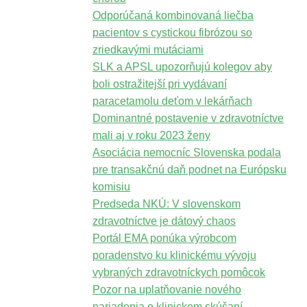
Odporúčaná kombinovaná liečba
pacientov s cystickou fibrózou so
zriedkavými mutáciami
SLK a APSL upozorňujú kolegov aby
boli ostražitejší pri vydávaní
paracetamolu deťom v lekárňach
Dominantné postavenie v zdravotníctve
mali aj v roku 2023 ženy
Asociácia nemocníc Slovenska podala
pre transakčnú daň podnet na Európsku
komisiu
Predseda NKÚ: V slovenskom
zdravotníctve je dátový chaos
Portál EMA ponúka výrobcom
poradenstvo ku klinickému vývoju
vybraných zdravotníckych pomôcok
Pozor na uplatňovanie nového
nariadenia o klinickom skúšaní