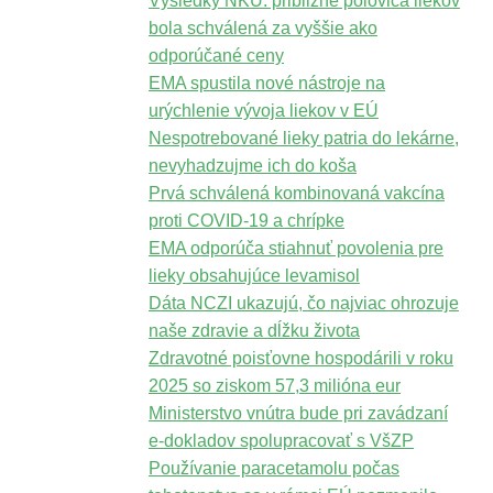
Výsledky NKÚ: približne polovica liekov
bola schválená za vyššie ako
odporúčané ceny
EMA spustila nové nástroje na
urýchlenie vývoja liekov v EÚ
Nespotrebované lieky patria do lekárne,
nevyhadzujme ich do koša
Prvá schválená kombinovaná vakcína
proti COVID-19 a chrípke
EMA odporúča stiahnuť povolenia pre
lieky obsahujúce levamisol
Dáta NCZI ukazujú, čo najviac ohrozuje
naše zdravie a dĺžku života
Zdravotné poisťovne hospodárili v roku
2025 so ziskom 57,3 milióna eur
Ministerstvo vnútra bude pri zavádzaní
e-dokladov spolupracovať s VšZP
Používanie paracetamolu počas