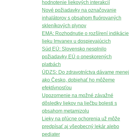
hodnotenie liekových interakcií
Nové požiadavky na označovanie
inhalátorov s obsahom fluórovaných
skleníkových plynov
EMA: Rozhodnutie o rozšírení indikácie
lieku Imvanex u dospievajúcich
Súd EÚ: Slovensko nesplnilo
požiadavky EÚ o oneskorených
platbách
ÚDZS: Do zdravotníctva dávame menej
ako Česko, dobiehať ho môžeme
efektívnosťou
Upozornenie na možné závažné
dôsledky liekov na liečbu bolesti s
obsahom metamizolu
Lieky na pľúcne ochorenia už môže
predpísať aj všeobecný lekár alebo
pediater