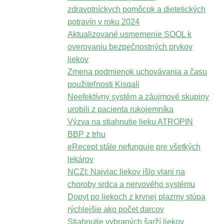
zdravotníckych pomôcok a dietetických
potravín v roku 2024
Aktualizované usmernenie SOOL k
overovaniu bezpečnostných prvkov
liekov
Zmena podmienok uchovávania a času
použiteľnosti Kisqali
Neefektívny systém a záujmové skupiny
urobili z pacienta rukojemníka
Výzva na stiahnutie lieku ATROPIN
BBP z trhu
eRecept stále nefunguje pre všetkých
lekárov
NCZI: Najviac liekov išlo vlani na
choroby srdca a nervového systému
Dopyt po liekoch z krvnej plazmy stúpa
rýchlejšie ako počet darcov
Stiahnutie vybraných šarží liekov