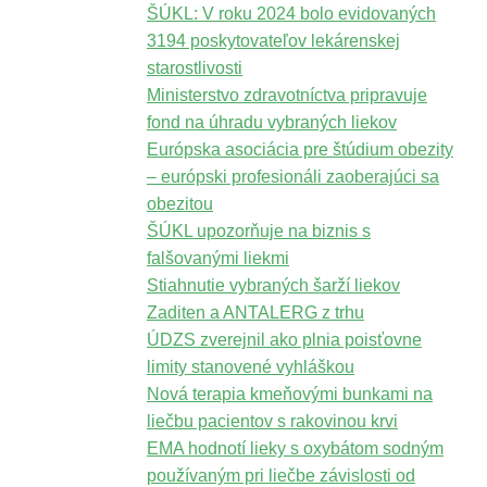
ŠÚKL: V roku 2024 bolo evidovaných
3194 poskytovateľov lekárenskej
starostlivosti
Ministerstvo zdravotníctva pripravuje
fond na úhradu vybraných liekov
Európska asociácia pre štúdium obezity
– európski profesionáli zaoberajúci sa
obezitou
ŠÚKL upozorňuje na biznis s
falšovanými liekmi
Stiahnutie vybraných šarží liekov
Zaditen a ANTALERG z trhu
ÚDZS zverejnil ako plnia poisťovne
limity stanovené vyhláškou
Nová terapia kmeňovými bunkami na
liečbu pacientov s rakovinou krvi
EMA hodnotí lieky s oxybátom sodným
používaným pri liečbe závislosti od