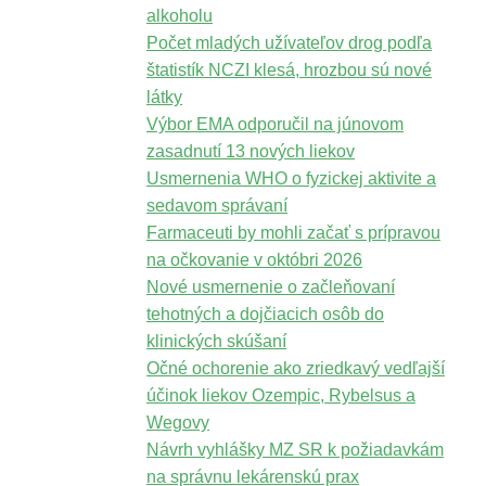
alkoholu
Počet mladých užívateľov drog podľa
štatistík NCZI klesá, hrozbou sú nové
látky
Výbor EMA odporučil na júnovom
zasadnutí 13 nových liekov
Usmernenia WHO o fyzickej aktivite a
sedavom správaní
Farmaceuti by mohli začať s prípravou
na očkovanie v októbri 2026
Nové usmernenie o začleňovaní
tehotných a dojčiacich osôb do
klinických skúšaní
Očné ochorenie ako zriedkavý vedľajší
účinok liekov Ozempic, Rybelsus a
Wegovy
Návrh vyhlášky MZ SR k požiadavkám
na správnu lekárenskú prax