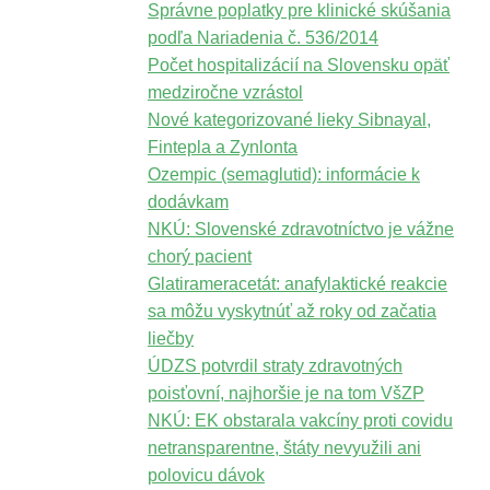
Správne poplatky pre klinické skúšania
podľa Nariadenia č. 536/2014
Počet hospitalizácií na Slovensku opäť
medziročne vzrástol
Nové kategorizované lieky Sibnayal,
Fintepla a Zynlonta
Ozempic (semaglutid): informácie k
dodávkam
NKÚ: Slovenské zdravotníctvo je vážne
chorý pacient
Glatirameracetát: anafylaktické reakcie
sa môžu vyskytnúť až roky od začatia
liečby
ÚDZS potvrdil straty zdravotných
poisťovní, najhoršie je na tom VšZP
NKÚ: EK obstarala vakcíny proti covidu
netransparentne, štáty nevyužili ani
polovicu dávok