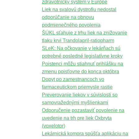
zdravotnícky systém v Európe
Liek na svalovú dystrofiu nedostal
odporúčanie na obnovu
podmienečného povolenia
ŠÚKL sťahuje z trhu liek na znižovanie
tlaku krvi Trandolapril-ratiopharm
SLeK: Na očkovanie v lekárňach sú
potrebné posledné legislatívne kroky
Poistenci môžu stiahnuť prihlášku na
zmenu poisťovne do konca októbra
Dopyt po zamestnancoch vo
farmaceutickom priemysle rastie
Preverovanie liekov v súvislosti so
samovražednými myšlienkami
Odporučenie pozastaviť povolenie na
uvedenie na trh pre liek Oxbryta
(voxelotor)
Lekárnická komora spúšťa aplikáciu na