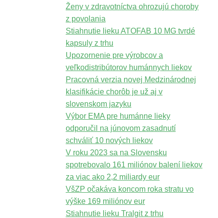
Ženy v zdravotníctva ohrozujú choroby
z povolania
Stiahnutie lieku ATOFAB 10 MG tvrdé
kapsuly z trhu
Upozornenie pre výrobcov a
veľkodistribútorov humánnych liekov
Pracovná verzia novej Medzinárodnej
klasifikácie chorôb je už aj v
slovenskom jazyku
Výbor EMA pre humánne lieky
odporučil na júnovom zasadnutí
schváliť 10 nových liekov
V roku 2023 sa na Slovensku
spotrebovalo 161 miliónov balení liekov
za viac ako 2,2 miliardy eur
VšZP očakáva koncom roka stratu vo
výške 169 miliónov eur
Stiahnutie lieku Tralgit z trhu