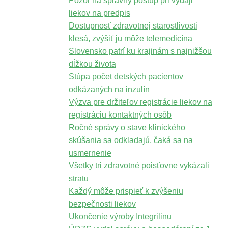
Pozor na správny postup pri výdaji
liekov na predpis
Dostupnosť zdravotnej starostlivosti
klesá, zvýšiť ju môže telemedicína
Slovensko patrí ku krajinám s najnižšou
dĺžkou života
Stúpa počet detských pacientov
odkázaných na inzulín
Výzva pre držiteľov registrácie liekov na
registráciu kontaktných osôb
Ročné správy o stave klinického
skúšania sa odkladajú, čaká sa na
usmernenie
Všetky tri zdravotné poisťovne vykázali
stratu
Každý môže prispieť k zvýšeniu
bezpečnosti liekov
Ukončenie výroby Integrilinu