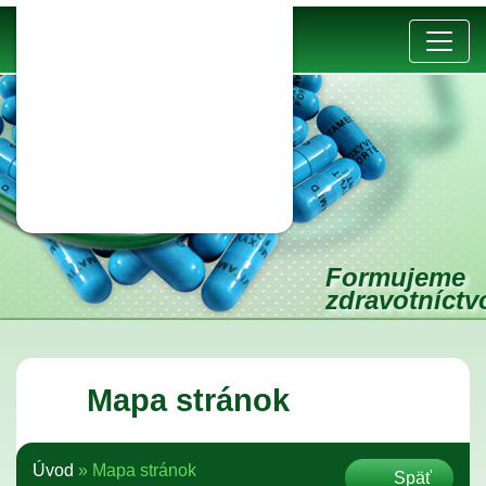
Formujeme
zdravotníct
Mapa stránok
Úvod
»
Mapa stránok
Späť