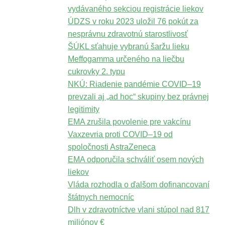
vydávaného sekciou registrácie liekov
ÚDZS v roku 2023 uložil 76 pokút za
nesprávnu zdravotnú starostlivosť
ŠÚKL sťahuje vybranú šaržu lieku
Meffogamma určeného na liečbu
cukrovky 2. typu
NKÚ: Riadenie pandémie COVID–19
prevzali aj „ad hoc“ skupiny bez právnej
legitimity
EMA zrušila povolenie pre vakcínu
Vaxzevria proti COVID–19 od
spoločnosti AstraZeneca
EMA odporučila schváliť osem nových
liekov
Vláda rozhodla o ďalšom dofinancovaní
štátnych nemocníc
Dlh v zdravotníctve vlani stúpol nad 817
miliónov €