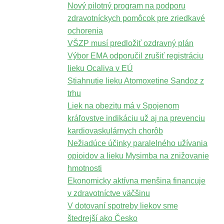
Nový pilotný program na podporu
zdravotníckych pomôcok pre zriedkavé
ochorenia
VŠZP musí predložiť ozdravný plán
Výbor EMA odporučil zrušiť registráciu
lieku Ocaliva v EÚ
Stiahnutie lieku Atomoxetine Sandoz z
trhu
Liek na obezitu má v Spojenom
kráľovstve indikáciu už aj na prevenciu
kardiovaskulárnych chorôb
Nežiadúce účinky paralelného užívania
opioidov a lieku Mysimba na znižovanie
hmotnosti
Ekonomicky aktívna menšina financuje
v zdravotníctve väčšinu
V dotovaní spotreby liekov sme
štedrejší ako Česko