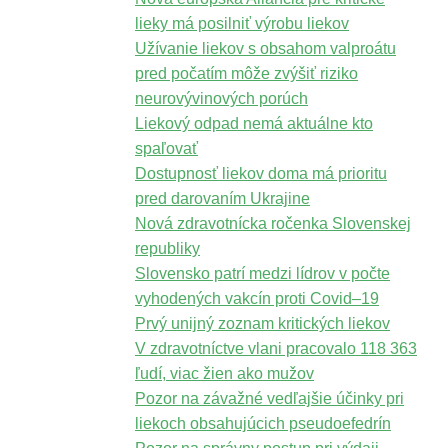
lieky má posilniť výrobu liekov
Užívanie liekov s obsahom valproátu
pred počatím môže zvýšiť riziko
neurovývinových porúch
Liekový odpad nemá aktuálne kto
spaľovať
Dostupnosť liekov doma má prioritu
pred darovaním Ukrajine
Nová zdravotnícka ročenka Slovenskej
republiky
Slovensko patrí medzi lídrov v počte
vyhodených vakcín proti Covid–19
Prvý unijný zoznam kritických liekov
V zdravotníctve vlani pracovalo 118 363
ľudí, viac žien ako mužov
Pozor na závažné vedľajšie účinky pri
liekoch obsahujúcich pseudoefedrín