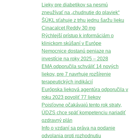
Lieky pre diabetikov sa nesmú
zneužívať na „chudnutie do plaviek“
ŠÚKL sťahuje z trhu jednu šaržu lieku
Cinacalcet Reddy 30 mg
Rýchlejší prístup k informáciám o
klinickom skúšaní v Európe
Nemocnice dostanú peniaze na
investície na roky 2025 – 2028
EMA odporučila schváliť 14 nových
liekov, pre 7 navrhuje rozšírenie
terapeutických indikácií
Európska lieková agentúra odporučila v
roku 2023 povoliť 77 liekov
Poisťovne očakávajú tento rok straty,
ÚDZS chce späť kompetenciu nariadiť
ozdravný plán
Info o vzdaní sa práva na podanie
odvolania proti rozhodnutiu