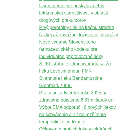
Usmernenie pre poskytovateľov
lekárenskej starostlivosti v oblasti
drogových prekurzorov
Prvý perorálny liek na liečbu stredne
ťažkej až závažnej ložiskovej psoriázy
Nové vydanie Slovenského
farmaceutického kódexu pre
individuálne pripravované lieky
ŠUKL sťahuje z trhu vybranú šaržu
lieku Levosimendan FMK
Stiahnutie lieku Bendamustine
Glenmark z trhu
Pracujúci odviedli v roku 2025 na
zdravotné poistenie 6,33 miliardy eur
Výbor EMA odporučil 6 nových liekov
na schválenie a 12 na rozšírenie
terapeutickej indikácie
Očkovanie proti chrípke v lekárňach