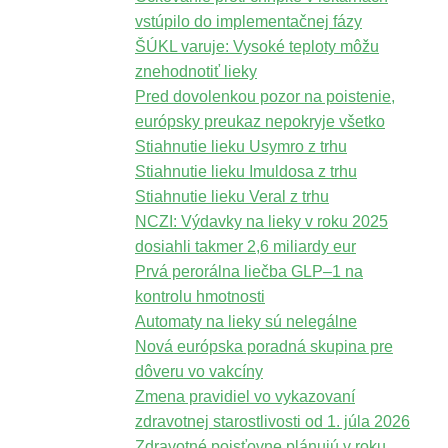
vstúpilo do implementačnej fázy
ŠÚKL varuje: Vysoké teploty môžu
znehodnotiť lieky
Pred dovolenkou pozor na poistenie,
európsky preukaz nepokryje všetko
Stiahnutie lieku Usymro z trhu
Stiahnutie lieku Imuldosa z trhu
Stiahnutie lieku Veral z trhu
NCZI: Výdavky na lieky v roku 2025
dosiahli takmer 2,6 miliardy eur
Prvá perorálna liečba GLP–1 na
kontrolu hmotnosti
Automaty na lieky sú nelegálne
Nová európska poradná skupina pre
dôveru vo vakcíny
Zmena pravidiel vo vykazovaní
zdravotnej starostlivosti od 1. júla 2026
Zdravotné poisťovne plánujú v roku