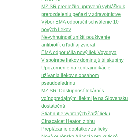
MZ SR predložilo upravenú vyhlášku k
prerozdeleniu peňazí v zdravotníctve
Výbor EMA odporučil schválenie 10
nových liekov
Nevyhnutnosť znížiť používanie
antibiotík u ľudí aj zvierat
EMA odporučila nový liek Voydeya
V spotrebe liekov dominujú tri skupiny
Upozornenie na kontraindikácie
užívania liekov s obsahom
pseudoefedrínu
MZ SR: Dostupnosť lekární s
voľnopredajnými liekmi je na Slovensku
dostatočná
Stiahnutie vybraných šarží lieku
Cinacalcet Heaton z trhu
Preplácanie doplatkov za lieky
Nová európska Aliancia pre kritické