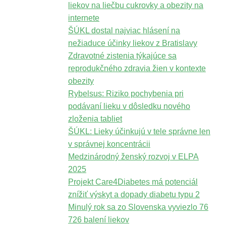
liekov na liečbu cukrovky a obezity na
internete
ŠÚKL dostal najviac hlásení na
nežiaduce účinky liekov z Bratislavy
Zdravotné zistenia týkajúce sa
reprodukčného zdravia žien v kontexte
obezity
Rybelsus: Riziko pochybenia pri
podávaní lieku v dôsledku nového
zloženia tabliet
ŠÚKL: Lieky účinkujú v tele správne len
v správnej koncentrácii
Medzinárodný ženský rozvoj v ELPA
2025
Projekt Care4Diabetes má potenciál
znížiť výskyt a dopady diabetu typu 2
Minulý rok sa zo Slovenska vyviezlo 76
726 balení liekov