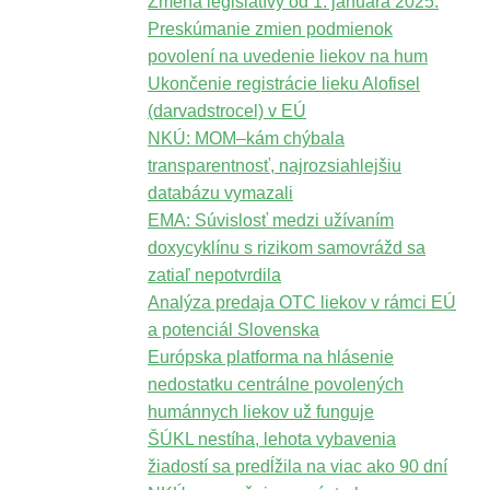
Zmena legislatívy od 1. januára 2025:
Preskúmanie zmien podmienok
povolení na uvedenie liekov na hum
Ukončenie registrácie lieku Alofisel
(darvadstrocel) v EÚ
NKÚ: MOM–kám chýbala
transparentnosť, najrozsiahlejšiu
databázu vymazali
EMA: Súvislosť medzi užívaním
doxycyklínu s rizikom samovrážd sa
zatiaľ nepotvrdila
Analýza predaja OTC liekov v rámci EÚ
a potenciál Slovenska
Európska platforma na hlásenie
nedostatku centrálne povolených
humánnych liekov už funguje
ŠÚKL nestíha, lehota vybavenia
žiadostí sa predĺžila na viac ako 90 dní