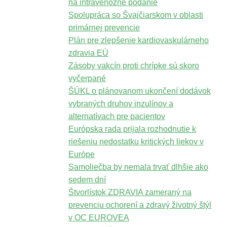
na intravenózne podanie
Spolupráca so Švajčiarskom v oblasti
primárnej prevencie
Plán pre zlepšenie kardiovaskulárneho
zdravia EÚ
Zásoby vakcín proti chrípke sú skoro
vyčerpané
ŠÚKL o plánovanom ukončení dodávok
vybraných druhov inzulínov a
alternatívach pre pacientov
Európska rada prijala rozhodnutie k
riešeniu nedostatku kritických liekov v
Európe
Samoliečba by nemala trvať dlhšie ako
sedem dní
Štvorlístok ZDRAVIA zameraný na
prevenciu ochorení a zdravý životný štýl
v OC EUROVEA