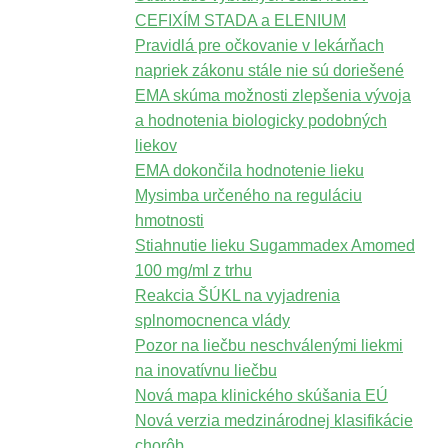
CEFIXÍM STADA a ELENIUM
Pravidlá pre očkovanie v lekárňach
napriek zákonu stále nie sú doriešené
EMA skúma možnosti zlepšenia vývoja
a hodnotenia biologicky podobných
liekov
EMA dokončila hodnotenie lieku
Mysimba určeného na reguláciu
hmotnosti
Stiahnutie lieku Sugammadex Amomed
100 mg/ml z trhu
Reakcia ŠÚKL na vyjadrenia
splnomocnenca vlády
Pozor na liečbu neschválenými liekmi
na inovatívnu liečbu
Nová mapa klinického skúšania EÚ
Nová verzia medzinárodnej klasifikácie
chorôb