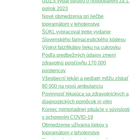
ÚDZS vydal správu o hospodárení za 1.
polrok 2023
Nové obmedzenia pri liečbe
topiramátom v tehotenstve
ŠÚKL vypracoval tretie vydanie
Slovenského farmaceutického kódexu
Výskyt falzifikátov lieku na cukrovku
Podľa predbežných údajov zmení
zdravotnú poisťovňu 170 000
poistencov
Všeobecní lekári a pediatri môžu získať
80 000 na novú ambulanciu
Povinnosť týkajúca sa zdravotníckych a
diagnostických pomôcok in vitro
Koniec mimoriadnej situácie v súvislosti
s ochorením COVID-19
Obmedzenie užívania liekov s
topiramátom v tehotenstve