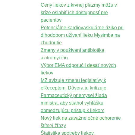
Ceny liekov z krvnej plazmy môžu v
kríze oslabiť ich dostupnosť pre
pacientov
Potenciálne kardiovaskulárne riziko pri
dlhodobom užívaní lieku Mysimba na
chudnutie
Zmeny v používaní antibiotika
azitromycínu
Výbor EMA odporučil desať nových
liekov
MZ avizuje zmenu legislatívy k
eReceptom, Dôvera ju kritizuje
Farmaceutický priemysel žiada
ministra, aby stiahol vyhlášku
obmedzujúcu prístup k liekom
Nový liek na závažné očné ochorenie
štítnej žľazy
Štatistika spotreby liekov,