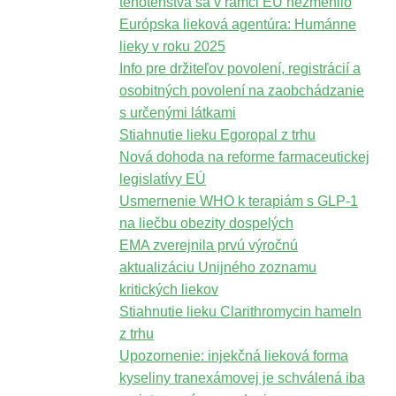
tehotenstva sa v rámci EÚ nezmenilo
Európska lieková agentúra: Humánne
lieky v roku 2025
Info pre držiteľov povolení, registrácií a
osobitných povolení na zaobchádzanie
s určenými látkami
Stiahnutie lieku Egoropal z trhu
Nová dohoda na reforme farmaceutickej
legislatívy EÚ
Usmernenie WHO k terapiám s GLP-1
na liečbu obezity dospelých
EMA zverejnila prvú výročnú
aktualizáciu Unijného zoznamu
kritických liekov
Stiahnutie lieku Clarithromycin hameln
z trhu
Upozornenie: injekčná lieková forma
kyseliny tranexámovej je schválená iba