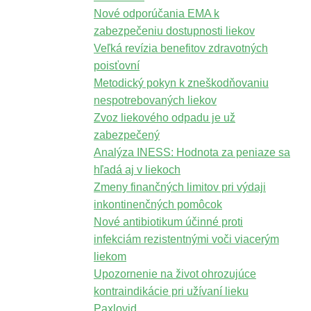
Nové odporúčania EMA k
zabezpečeniu dostupnosti liekov
Veľká revízia benefitov zdravotných
poisťovní
Metodický pokyn k zneškodňovaniu
nespotrebovaných liekov
Zvoz liekového odpadu je už
zabezpečený
Analýza INESS: Hodnota za peniaze sa
hľadá aj v liekoch
Zmeny finančných limitov pri výdaji
inkontinenčných pomôcok
Nové antibiotikum účinné proti
infekciám rezistentnými voči viacerým
liekom
Upozornenie na život ohrozujúce
kontraindikácie pri užívaní lieku
Paxlovid