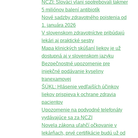
NCZI: Slováci vlani spotrebovali takmer
5 miliónov balení antibiotík
Nové sadzby zdravotného poistenia od
1. januára 2026
V slovenskom zdravotníctve pribúdajú
lekári aj praktické sestry
Mapa klinických skúšaní liekov je už
dostupná aj v slovenskom jazyku
Bezpečnostné upozornenie pre
injekčné podávanie kyseliny
tranexamovej
ŠÚKL: Hlásenie vedľajších účinkov
liekov prispieva k ochrane zdravia
pacientov
Upozornenie na podvodné telefonáty
vydávajúce sa za NCZI
Novela zákona uľahčí očkovanie v
lekárňach, prvé certifikácie budú už od