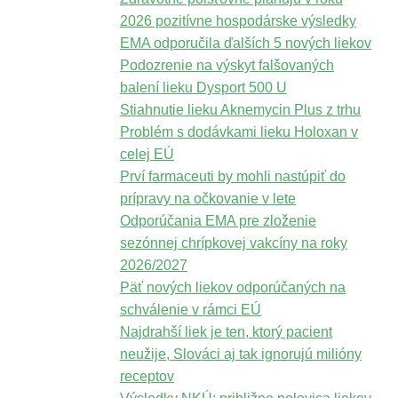
2026 pozitívne hospodárske výsledky
EMA odporučila ďalších 5 nových liekov
Podozrenie na výskyt falšovaných
balení lieku Dysport 500 U
Stiahnutie lieku Aknemycin Plus z trhu
Problém s dodávkami lieku Holoxan v
celej EÚ
Prví farmaceuti by mohli nastúpiť do
prípravy na očkovanie v lete
Odporúčania EMA pre zloženie
sezónnej chrípkovej vakcíny na roky
2026/2027
Päť nových liekov odporúčaných na
schválenie v rámci EÚ
Najdrahší liek je ten, ktorý pacient
neužije, Slováci aj tak ignorujú milióny
receptov