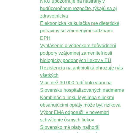
NKÚ upozorňuje na nástrahy v
budúcoročnom rozpočte, týkajú sa aj
zdravotníctva
Elektronická kalkulačka pre dietetické
potraviny so zmenenými sadzbami
DPH
Vyhlásenie o vedeckom zdôvodnení
podpory vzájomnej zameniteľnosti
biologicky podobných liekov v EÚ
Rezistencia na antibiotiká ohrozuje nás
všetkých
Viac než 30 000 ľudí bolo vlani na
Slovensku hospitalizovaných nadmerne
Kombinácia lieku Mysimba s liekmi
obsahujúcimi opiáty môže byť riziková
Výbor EMA odporučil v novembri
schválenie ôsmych liekov
Slovensko má piaty najhorší