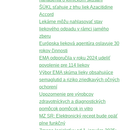
ŠÚKL sťahuje z trhu liek Azacitidine
Accord
Lekárne môžu nahlasovať stav
liekového odpadu v rámci jarného
zberu
Európska lieková agentúra oslavuje 30
rokov činnosti
EMA odporučila v roku 2024 udeliť
povolenie pre 114 liekov
Výbor EMA skúma lieky obsahujúce
semaglutid a riziko zriedkavých očných
ochorení
Upozornenie pre výrobcov
zdravotníckych a diagnostických
pomôcok pomôcok in vitro
MZ SR: Elektronický recept bude opäť
plne funkčný